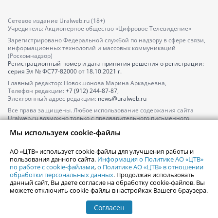
Сетевое издание Uralweb.ru (18+)
Учредитель: Акционерное общество «Цифровое Телевидение»
Зарегистрировано Федеральной службой по надзору в сфере связи,
информационных технологий и массовых коммуникаций
(Роскомнадзор)
Регистрационный номер и дата принятия решения о регистрации:
серия
Эл № ФС77-82000
от 18.10.2021 г.
Главный редактор: Новокшонова Марина Аркадьевна,
Телефон редакции:
+7 (912) 244-87-87
,
Электронный адрес редакции:
news@uralweb.ru
Все права защищены. Любое использование содержания сайта
Uralweb.ru возможно только с предварительного письменного
согласия АО «ЦТВ».
Мы используем cookie-файлы
По вопросам размещения рекламы обращайтесь по тел.
+7 (912) 244-
87-87
,
adv@uralweb.ru
АО «ЦТВ» использует cookie-файлы для улучшения работы и
По вопросам размещения информации в разделе «Афиша»
пользования данного сайта.
Информация о Политике АО «ЦТВ»
afisha@uralweb.ru
по работе с cookie-файлами
,
о Политике АО «ЦТВ» в отношении
обработки персональных данных
. Продолжая использовать
Пользовательское соглашение на использование сайта
данный сайт, Вы даете согласие на обработку cookie-файлов. Вы
Политика АО «ЦТВ» в отношении обработки персональных данных
можете отключить cookie-файлы в настройках Вашего браузера.
Согласен