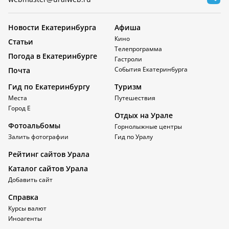
Новости Екатеринбурга
Афиша
Кино
Статьи
Телепрограмма
Погода в Екатеринбурге
Гастроли
События Екатеринбурга
Почта
Гид по Екатеринбургу
Туризм
Места
Путешествия
Город Е
Отдых на Урале
Фотоальбомы
Горнолыжные центры
Залить фотографии
Гид по Уралу
Рейтинг сайтов Урала
Каталог сайтов Урала
Добавить сайт
Справка
Курсы валют
Иноагенты