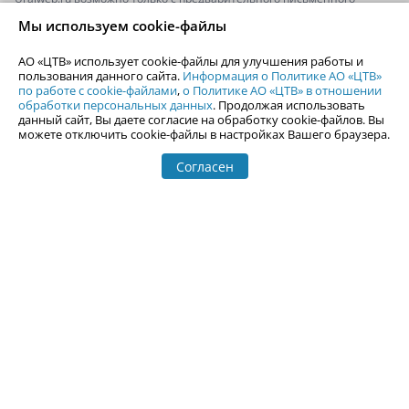
согласия АО «ЦТВ».
Мы используем cookie-файлы
По вопросам размещения рекламы обращайтесь по тел.
+7 (912) 244-
87-87
,
adv@uralweb.ru
АО «ЦТВ» использует cookie-файлы для улучшения работы и
По вопросам размещения информации в разделе «Афиша»
пользования данного сайта.
Информация о Политике АО «ЦТВ»
afisha@uralweb.ru
по работе с cookie-файлами
,
о Политике АО «ЦТВ» в отношении
обработки персональных данных
. Продолжая использовать
Пользовательское соглашение на использование сайта
данный сайт, Вы даете согласие на обработку cookie-файлов. Вы
Политика АО «ЦТВ» в отношении обработки персональных данных
можете отключить cookie-файлы в настройках Вашего браузера.
Согласен
© 2006-
2026
Uralweb.ru
18+