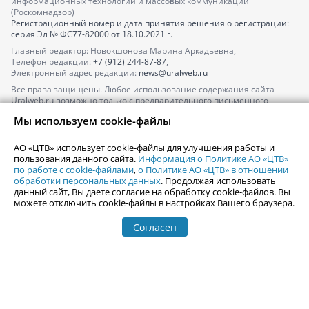
информационных технологий и массовых коммуникаций
(Роскомнадзор)
Регистрационный номер и дата принятия решения о регистрации:
серия
Эл № ФС77-82000
от 18.10.2021 г.
Главный редактор: Новокшонова Марина Аркадьевна,
Телефон редакции:
+7 (912) 244-87-87
,
Электронный адрес редакции:
news@uralweb.ru
Все права защищены. Любое использование содержания сайта
Uralweb.ru возможно только с предварительного письменного
согласия АО «ЦТВ».
Мы используем cookie-файлы
По вопросам размещения рекламы обращайтесь по тел.
+7 (912) 244-
87-87
,
adv@uralweb.ru
АО «ЦТВ» использует cookie-файлы для улучшения работы и
По вопросам размещения информации в разделе «Афиша»
пользования данного сайта.
Информация о Политике АО «ЦТВ»
afisha@uralweb.ru
по работе с cookie-файлами
,
о Политике АО «ЦТВ» в отношении
обработки персональных данных
. Продолжая использовать
Пользовательское соглашение на использование сайта
данный сайт, Вы даете согласие на обработку cookie-файлов. Вы
Политика АО «ЦТВ» в отношении обработки персональных данных
можете отключить cookie-файлы в настройках Вашего браузера.
Согласен
© 2006-
2026
Uralweb.ru
18+