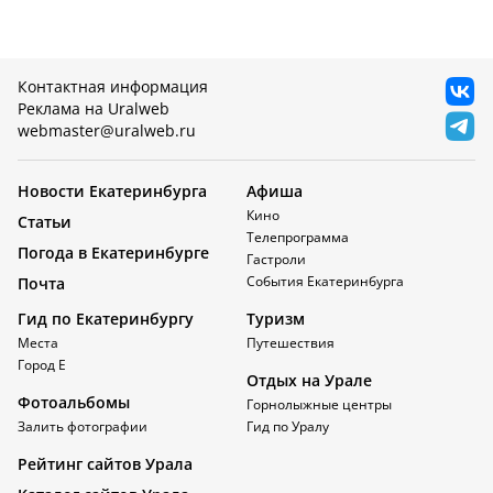
Контактная информация
Реклама на Uralweb
webmaster@uralweb.ru
Новости Екатеринбурга
Афиша
Кино
Статьи
Телепрограмма
Погода в Екатеринбурге
Гастроли
События Екатеринбурга
Почта
Гид по Екатеринбургу
Туризм
Места
Путешествия
Город Е
Отдых на Урале
Фотоальбомы
Горнолыжные центры
Залить фотографии
Гид по Уралу
Рейтинг сайтов Урала