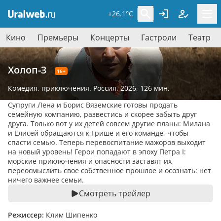
+26.1°C
Кино
Премьеры
Концерты
Гастроли
Театр
Холоп-3
16+
Комедия
,
приключения
. Россия, 2026,
126 мин.
Супруги Лена и Борис Вяземские готовы продать
семейную компанию, развестись и скорее забыть друг
друга. Только вот у их детей совсем другие планы: Милана
и Елисей обращаются к Грише и его команде, чтобы
спасти семью. Теперь перевоспитание мажоров выходит
на новый уровень! Герои попадают в эпоху Петра I:
морские приключения и опасности заставят их
переосмыслить свое собственное прошлое и осознать: нет
ничего важнее семьи.
Смотреть трейлер
Режиссер:
Клим Шипенко