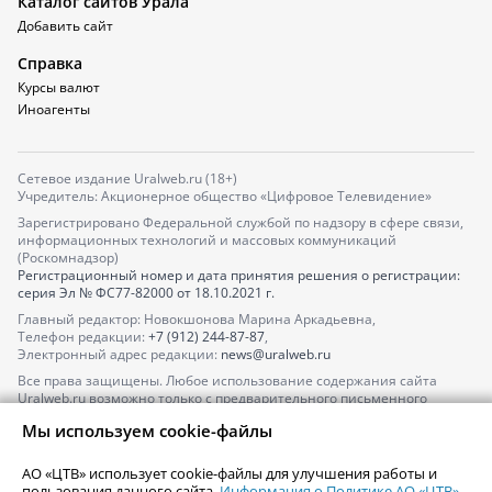
Каталог сайтов Урала
Добавить сайт
Справка
Курсы валют
Иноагенты
Сетевое издание Uralweb.ru (18+)
Учредитель: Акционерное общество «Цифровое Телевидение»
Зарегистрировано Федеральной службой по надзору в сфере связи,
информационных технологий и массовых коммуникаций
(Роскомнадзор)
Регистрационный номер и дата принятия решения о регистрации:
серия
Эл № ФС77-82000
от 18.10.2021 г.
Главный редактор: Новокшонова Марина Аркадьевна,
Телефон редакции:
+7 (912) 244-87-87
,
Электронный адрес редакции:
news@uralweb.ru
Все права защищены. Любое использование содержания сайта
Uralweb.ru возможно только с предварительного письменного
согласия АО «ЦТВ».
Мы используем cookie-файлы
По вопросам размещения рекламы обращайтесь по тел.
+7 (912) 244-
87-87
,
adv@uralweb.ru
АО «ЦТВ» использует cookie-файлы для улучшения работы и
По вопросам размещения информации в разделе «Афиша»
пользования данного сайта.
Информация о Политике АО «ЦТВ»