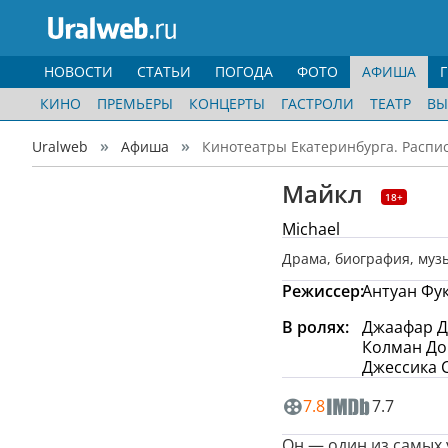
НОВОСТИ
СТАТЬИ
ПОГОДА
ФОТО
АФИША
КИНО
ПРЕМЬЕРЫ
КОНЦЕРТЫ
ГАСТРОЛИ
ТЕАТР
ВЫ
Uralweb
Афиша
Кинотеатры Екатеринбурга. Распи
Майкл
18+
Michael
Драма
,
биография
,
муз
Режиссер:
Антуан Фу
В ролях:
Джаафар Д
Колман Дом
Джессика 
7.8
7.7
Он — один из самых 