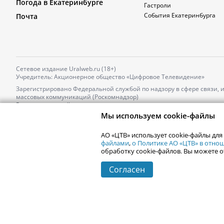
Погода в Екатеринбурге
Гастроли
События Екатеринбурга
Почта
Сетевое издание Uralweb.ru (18+)
Учредитель: Акционерное общество «Цифровое Телевидение»
Зарегистрировано Федеральной службой по надзору в сфере связи,
массовых коммуникаций (Роскомнадзор)
Регистрационный номер и дата принятия решения о регистрации: 
от 18.10.2021 г.
Мы используем cookie-файлы
Главный редактор: Новокшонова Марина Аркадьевна,
Телефон редакции:
+7 (912) 244-87-87
,
АО «ЦТВ» использует cookie-файлы для
Электронный адрес редакции:
news@uralweb.ru
файлами
,
о Политике АО «ЦТВ» в отн
обработку cookie-файлов. Вы можете о
Согласен
© 2006-
2026
Uralweb.ru
Екатеринбург