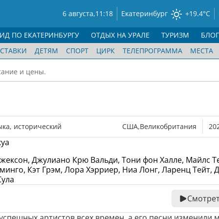
6 августа,
11:18
Екатеринбург
+19.4°C
ГИД ПО ЕКАТЕРИНБУРГУ
ОТДЫХ НА УРАЛЕ
ТУРИЗМ
БЛО
СТАВКИ
ДЕТЯМ
СПОРТ
ЦИРК
ТЕЛЕПРОГРАММА
МЕСТА
сание и цены.
ыка
,
исторический
США,Великобритания
20
куа
жексон, Джулиано Крю Вальди, Тони фон Халле, Майлс Т
инго, Кэт Грэм, Лора Хэрриер, Ниа Лонг, Ларенц Тейт, 
Сула
Смотрет
успешных артистов всех времен, а его песни изменили 