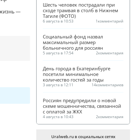
Шесть человек пострадали при 
сходе трамвая в столб в Нижнем 
 жизнь —
Тагиле (ФОТО)
6 августа в 10:53
1
комментарий
Социальный фонд назвал 
максимальный размер 
больничного для россиян
5 августа в 17:54
2
комментария
День города в Екатеринбурге 
посетили минимальное 
количество гостей за годы
3 августа в 12:11
14
комментариев
Россиян предупредили о новой 
схеме мошенничества, связанной 
с оплатой за ЖКХ
4 августа в 10:43
2
комментария
Uralweb.ru в социальных сетях