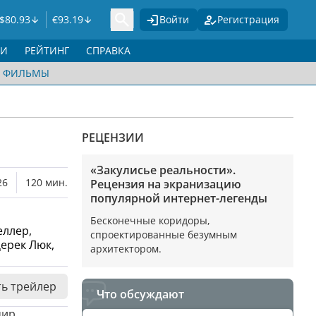
$
80.93
€
93.19
Войти
Регистрация
ГИ
РЕЙТИНГ
СПРАВКА
ФИЛЬМЫ
РЕЦЕНЗИИ
«Закулисье реальности».
26
120 мин.
Рецензия на экранизацию
популярной интернет-легенды
Бесконечные коридоры,
еллер,
спроектированные безумным
Дерек Люк,
архитектором.
ь трейлер
Что обсуждают
мир