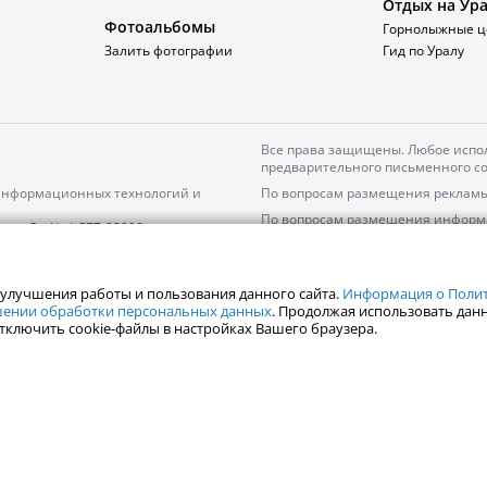
Отдых на Ур
Фотоальбомы
Горнолыжные ц
Залить фотографии
Гид по Уралу
Все права защищены. Любое испол
предварительного письменного со
 информационных технологий и
По вопросам размещения рекламы
По вопросам размещения информ
серия
Эл № ФС77-82000
Пользовательское соглашение на
Политика АО «ЦТВ» в отношении 
 улучшения работы и пользования данного сайта.
Информация о Полити
ошении обработки персональных данных
. Продолжая использовать данн
тключить cookie-файлы в настройках Вашего браузера.