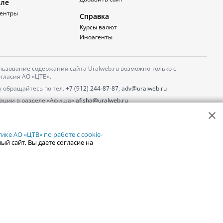
але
ентры
Справка
Курсы валют
Иноагенты
ьзование содержания сайта Uralweb.ru возможно только с
гласия АО «ЦТВ».
 обращайтесь по тел.
+7 (912) 244-87-87
,
adv@uralweb.ru
ации в разделе «Афиша»
afisha@uralweb.ru
 использование сайта
обработки персональных данных
ке АО «ЦТВ» по работе с cookie-
ый сайт, Вы даете согласие на
18+