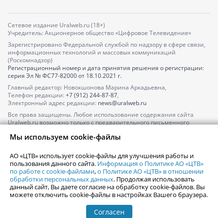
Сетевое издание Uralweb.ru (18+)
Учредитель: Акционерное общество «Цифровое Телевидение»
Зарегистрировано Федеральной службой по надзору в сфере связи,
информационных технологий и массовых коммуникаций
(Роскомнадзор)
Регистрационный номер и дата принятия решения о регистрации:
серия
Эл № ФС77-82000
от 18.10.2021 г.
Главный редактор: Новокшонова Марина Аркадьевна,
Телефон редакции:
+7 (912) 244-87-87
,
Электронный адрес редакции:
news@uralweb.ru
Все права защищены. Любое использование содержания сайта
Uralweb.ru возможно только с предварительного письменного
согласия АО «ЦТВ».
Мы используем cookie-файлы
По вопросам размещения рекламы обращайтесь по тел.
+7 (912) 244-
87-87
,
adv@uralweb.ru
АО «ЦТВ» использует cookie-файлы для улучшения работы и
По вопросам размещения информации в разделе «Афиша»
пользования данного сайта.
Информация о Политике АО «ЦТВ»
afisha@uralweb.ru
по работе с cookie-файлами
,
о Политике АО «ЦТВ» в отношении
обработки персональных данных
. Продолжая использовать
Пользовательское соглашение на использование сайта
данный сайт, Вы даете согласие на обработку cookie-файлов. Вы
Политика АО «ЦТВ» в отношении обработки персональных данных
можете отключить cookie-файлы в настройках Вашего браузера.
Согласен