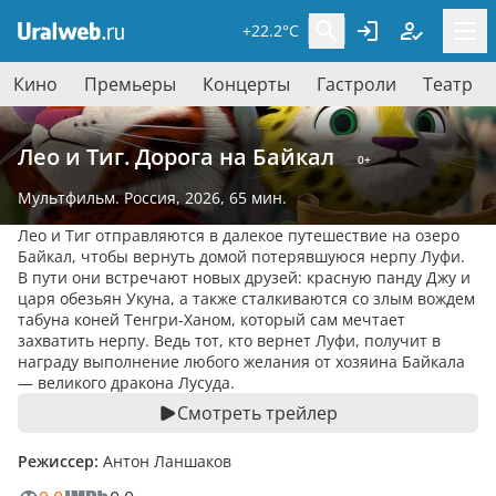
+22.2°C
Кино
Премьеры
Концерты
Гастроли
Театр
Лео и Тиг. Дорога на Байкал
0+
Мультфильм
. Россия, 2026,
65 мин.
Лео и Тиг отправляются в далекое путешествие на озеро
Байкал, чтобы вернуть домой потерявшуюся нерпу Луфи.
В пути они встречают новых друзей: красную панду Джу и
царя обезьян Укуна, а также сталкиваются со злым вождем
табуна коней Тенгри-Ханом, который сам мечтает
захватить нерпу. Ведь тот, кто вернет Луфи, получит в
награду выполнение любого желания от хозяина Байкала
— великого дракона Лусуда.
Смотреть трейлер
Режиссер:
Антон Ланшаков