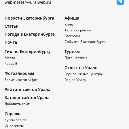
webmaster@uralweb.ru
Новости Екатеринбурга
Афиша
Кино
Статьи
Телепрограмма
Погода в Екатеринбурге
Гастроли
События Екатеринбурга
Почта
Гид по Екатеринбургу
Туризм
Места
Путешествия
Город Е
Отдых на Урале
Фотоальбомы
Горнолыжные центры
Залить фотографии
Гид по Уралу
Рейтинг сайтов Урала
Каталог сайтов Урала
Добавить сайт
Справка
Курсы валют
Иноагенты