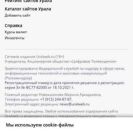
Рейтинг сайтов Урала
Каталог сайтов Урала
Добавить сайт
Справка
Курсы валют
Иноагенты
Сетевое издание Uralweb.ru (18+)
Учредитель: Акционерное общество «Цифровое Телевидение»
Зарегистрировано Федеральной службой по надзору в сфере связи,
информационных технологий и массовых коммуникаций
(Роскомнадзор)
Регистрационный номер и дата принятия решения о регистрации:
серия
Эл № ФС77-82000
от 18.10.2021 г.
Главный редактор: Новокшонова Марина Аркадьевна,
Телефон редакции:
+7 (912) 244-87-87
,
Электронный адрес редакции:
news@uralweb.ru
Все права защищены. Любое использование содержания сайта
Uralweb.ru возможно только с предварительного письменного
согласия АО «ЦТВ».
Мы используем cookie-файлы
По вопросам размещения рекламы обращайтесь по тел.
+7 (912) 244-
87-87
,
adv@uralweb.ru