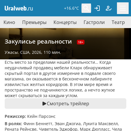
+16.6°C
Кино
Премьеры
Концерты
Гастроли
Театр
Закулисье реальности
18+
Ужасы
. США, 2026,
110 мин.
Есть место за пределами нашей реальности… Когда
неудачливый продавец мебели Кларк обнаруживает
скрытый портал в другое измерение в подвале своего
магазина, он оказывается в бесконечном лабиринте
извилистых желтых коридоров. В этом мире время и
пространство не подчиняются логике, а нечто жуткое
может скрываться за каждым углом.
Смотреть трейлер
Режиссер:
Кейн Парсонс
В ролях:
Финн Беннетт, Эван Джогиа, Лукита Максвелл,
Рената Рейнсве, Чиветель Эджофор, Марк Дюпласс, Чела