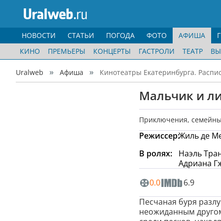
НОВОСТИ
СТАТЬИ
ПОГОДА
ФОТО
АФИША
КИНО
ПРЕМЬЕРЫ
КОНЦЕРТЫ
ГАСТРОЛИ
ТЕАТР
ВЫ
Uralweb
Афиша
Кинотеатры Екатеринбурга. Распи
Мальчик и л
Приключения
,
семейн
Режиссер:
Жиль де М
В ролях:
Наэль Тран
Адриана Гж
0.0
6.9
Песчаная буря разлуч
неожиданным другом