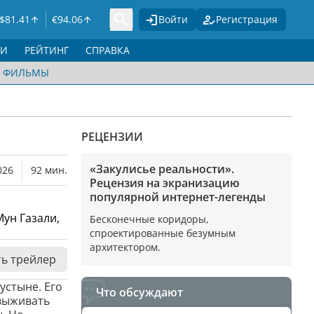
$
81.41
€
94.06
Войти
Регистрация
ГИ
РЕЙТИНГ
СПРАВКА
ФИЛЬМЫ
РЕЦЕНЗИИ
«Закулисье реальности».
026
92 мин.
Рецензия на экранизацию
популярной интернет-легенды
Мун Газали,
Бесконечные коридоры,
спроектированные безумным
архитектором.
ь трейлер
устыне. Его
Что обсуждают
 выживать