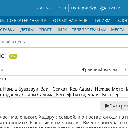
7 августа,
12:59
Екатеринбург
+24.0°C
ГИД ПО ЕКАТЕРИНБУРГУ
ОТДЫХ НА УРАЛЕ
ТУРИЗМ
БЛО
СТАВКИ
ДЕТЯМ
СПОРТ
ЦИРК
ТЕЛЕПРОГРАММА
МЕСТА
сание и цены.
ис
12+
ый
Франция,Бельгия
2
етр
, Наиль Буаззауи, Заин Секкат, Кев Адамс, Неж де Метр, 
ондзель, Саири Сальма, Юссеф Тунзи, Брайс Бекстер
Смотрет
ает маленького Хадару с семьей, и он остается один в п
 становится быстрый и смелый лис. Вместе они учатся