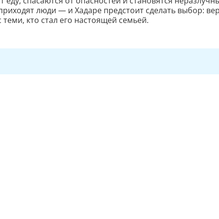
ят еду, спасаются от опасностей и становятся неразлучн
приходят люди — и Хадаре предстоит сделать выбор: ве
 теми, кто стал его настоящей семьей.