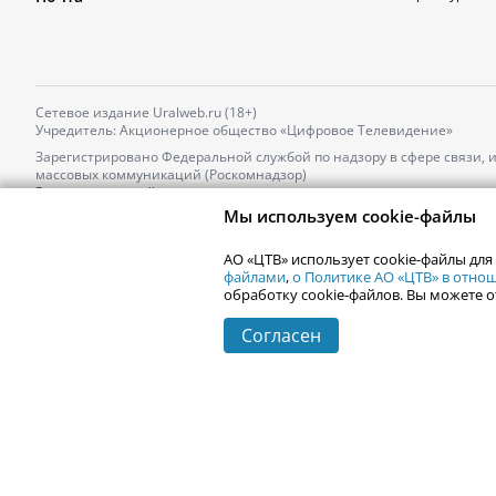
Сетевое издание Uralweb.ru (18+)
Учредитель: Акционерное общество «Цифровое Телевидение»
Зарегистрировано Федеральной службой по надзору в сфере связи,
массовых коммуникаций (Роскомнадзор)
Регистрационный номер и дата принятия решения о регистрации: 
от 18.10.2021 г.
Мы используем cookie-файлы
Главный редактор: Новокшонова Марина Аркадьевна,
Телефон редакции:
+7 (912) 244-87-87
,
АО «ЦТВ» использует cookie-файлы для
Электронный адрес редакции:
news@uralweb.ru
файлами
,
о Политике АО «ЦТВ» в отн
обработку cookie-файлов. Вы можете о
Согласен
© 2006-
2026
Uralweb.ru
Екатеринбург