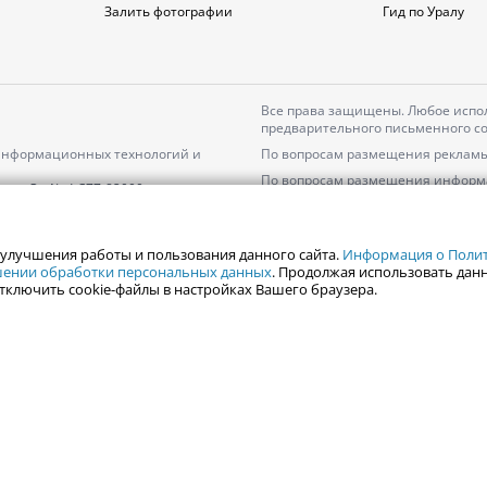
Залить фотографии
Гид по Уралу
Все права защищены. Любое испол
предварительного письменного со
 информационных технологий и
По вопросам размещения рекламы
По вопросам размещения информ
серия
Эл № ФС77-82000
Пользовательское соглашение на
Политика АО «ЦТВ» в отношении 
 улучшения работы и пользования данного сайта.
Информация о Полити
ошении обработки персональных данных
. Продолжая использовать данн
тключить cookie-файлы в настройках Вашего браузера.