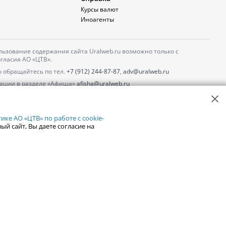
Курсы валют
Иноагенты
ьзование содержания сайта Uralweb.ru возможно только с
гласия АО «ЦТВ».
 обращайтесь по тел.
+7 (912) 244-87-87
,
adv@uralweb.ru
ации в разделе «Афиша»
afisha@uralweb.ru
 использование сайта
обработки персональных данных
ке АО «ЦТВ» по работе с cookie-
ый сайт, Вы даете согласие на
18+