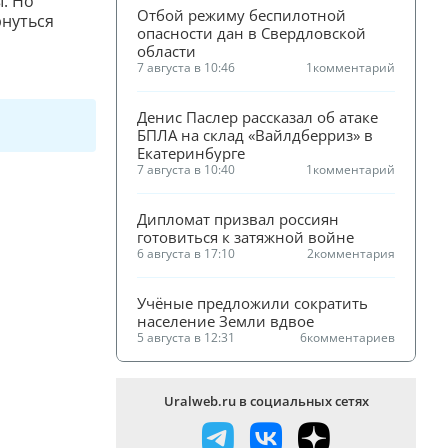
ы. Но
Отбой режиму беспилотной 
рнуться
опасности дан в Свердловской 
области
7 августа в 10:46
1
комментарий
Денис Паслер рассказал об атаке 
БПЛА на склад «Вайлдберриз» в 
Екатеринбурге
7 августа в 10:40
1
комментарий
Дипломат призвал россиян 
готовиться к затяжной войне
6 августа в 17:10
2
комментария
Учёные предложили сократить 
население Земли вдвое
5 августа в 12:31
6
комментариев
Uralweb.ru в социальных сетях