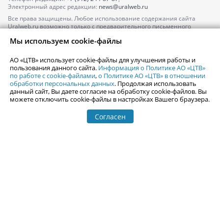
Электронный адрес редакции:
news@uralweb.ru
Все права защищены. Любое использование содержания сайта
Uralweb.ru возможно только с предварительного письменного
согласия АО «ЦТВ».
Мы используем cookie-файлы
По вопросам размещения рекламы обращайтесь по тел.
+7 (912) 244-
87-87
,
adv@uralweb.ru
АО «ЦТВ» использует cookie-файлы для улучшения работы и
По вопросам размещения информации в разделе «Афиша»
пользования данного сайта.
Информация о Политике АО «ЦТВ»
afisha@uralweb.ru
по работе с cookie-файлами
,
о Политике АО «ЦТВ» в отношении
обработки персональных данных
. Продолжая использовать
Пользовательское соглашение на использование сайта
данный сайт, Вы даете согласие на обработку cookie-файлов. Вы
Политика АО «ЦТВ» в отношении обработки персональных данных
можете отключить cookie-файлы в настройках Вашего браузера.
Согласен
© 2006-
2026
Uralweb.ru
18+