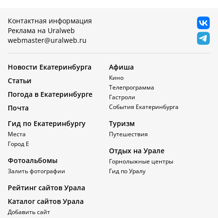
Контактная информация
Реклама на Uralweb
webmaster@uralweb.ru
Новости Екатеринбурга
Афиша
Кино
Статьи
Телепрограмма
Погода в Екатеринбурге
Гастроли
События Екатеринбурга
Почта
Гид по Екатеринбургу
Туризм
Места
Путешествия
Город Е
Отдых на Урале
Фотоальбомы
Горнолыжные центры
Залить фотографии
Гид по Уралу
Рейтинг сайтов Урала
Каталог сайтов Урала
Добавить сайт