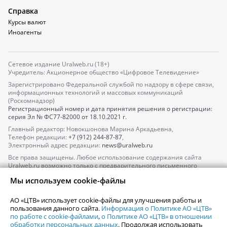
Справка
Курсы валют
Иноагенты
Сетевое издание Uralweb.ru (18+)
Учредитель: Акционерное общество «Цифровое Телевидение»
Зарегистрировано Федеральной службой по надзору в сфере связи,
информационных технологий и массовых коммуникаций
(Роскомнадзор)
Регистрационный номер и дата принятия решения о регистрации:
серия
Эл № ФС77-82000
от 18.10.2021 г.
Главный редактор: Новокшонова Марина Аркадьевна,
Телефон редакции:
+7 (912) 244-87-87
,
Электронный адрес редакции:
news@uralweb.ru
Все права защищены. Любое использование содержания сайта
Uralweb.ru возможно только с предварительного письменного
согласия АО «ЦТВ».
Мы используем cookie-файлы
По вопросам размещения рекламы обращайтесь по тел.
+7 (912) 244-
87-87
,
adv@uralweb.ru
АО «ЦТВ» использует cookie-файлы для улучшения работы и
По вопросам размещения информации в разделе «Афиша»
пользования данного сайта.
Информация о Политике АО «ЦТВ»
afisha@uralweb.ru
по работе с cookie-файлами
,
о Политике АО «ЦТВ» в отношении
обработки персональных данных
. Продолжая использовать
Пользовательское соглашение на использование сайта