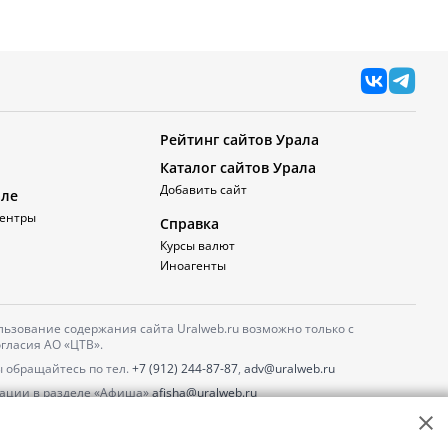
Рейтинг сайтов Урала
Каталог сайтов Урала
Добавить сайт
але
ентры
Справка
Курсы валют
Иноагенты
ьзование содержания сайта Uralweb.ru возможно только с
гласия АО «ЦТВ».
 обращайтесь по тел.
+7 (912) 244-87-87
,
adv@uralweb.ru
ации в разделе «Афиша»
afisha@uralweb.ru
 использование сайта
обработки персональных данных