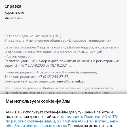
Справка
Курсы валют
Иноагенты
Сетевое издание Uralweb.ru (18+)
Учредитель: Акционерное общество «Цифровое Телевидение»
Зарегистрировано Федеральной службой по надзору в сфере связи,
информационных технологий и массовых коммуникаций
(Роскомнадзор)
Регистрационный номер и дата принятия решения о регистрации:
серия
Эл № ФС77-82000
от 18.10.2021 г.
Главный редактор: Новокшонова Марина Аркадьевна,
Телефон редакции:
+7 (912) 244-87-87
,
Электронный адрес редакции:
news@uralweb.ru
Все права защищены. Любое использование содержания сайта
Uralweb.ru возможно только с предварительного письменного
согласия АО «ЦТВ».
Мы используем cookie-файлы
По вопросам размещения рекламы обращайтесь по тел.
+7 (912) 244-
87-87
,
adv@uralweb.ru
АО «ЦТВ» использует cookie-файлы для улучшения работы и
По вопросам размещения информации в разделе «Афиша»
пользования данного сайта.
Информация о Политике АО «ЦТВ»
afisha@uralweb.ru
по работе с cookie-файлами
,
о Политике АО «ЦТВ» в отношении
обработки персональных данных
. Продолжая использовать
Пользовательское соглашение на использование сайта