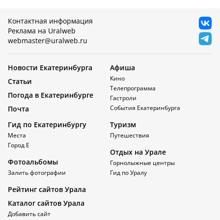
Контактная информация
Реклама на Uralweb
webmaster@uralweb.ru
Новости Екатеринбурга
Афиша
Кино
Статьи
Телепрограмма
Погода в Екатеринбурге
Гастроли
События Екатеринбурга
Почта
Гид по Екатеринбургу
Туризм
Места
Путешествия
Город Е
Отдых на Урале
Фотоальбомы
Горнолыжные центры
Залить фотографии
Гид по Уралу
Рейтинг сайтов Урала
Каталог сайтов Урала
Добавить сайт