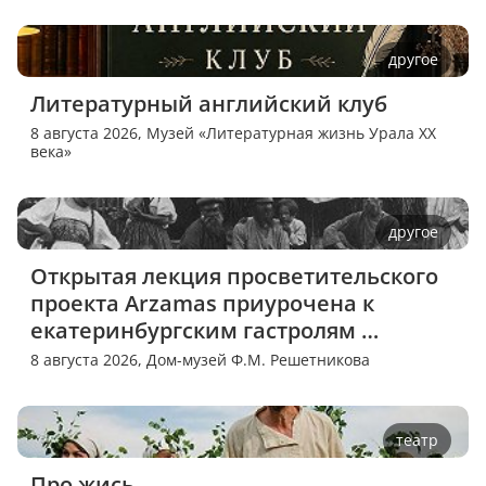
другое
Литературный английский клуб
8 августа 2026,
Музей «Литературная жизнь Урала XX
века»
другое
Открытая лекция просветительского 
проекта Arzamas приурочена к 
екатеринбургским гастролям 
спектакля «Потерянный»
8 августа 2026,
Дом-музей Ф.М. Решетникова
театр
Про жись