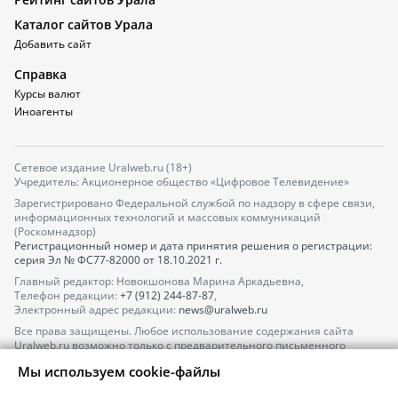
Каталог сайтов Урала
Добавить сайт
Справка
Курсы валют
Иноагенты
Сетевое издание Uralweb.ru (18+)
Учредитель: Акционерное общество «Цифровое Телевидение»
Зарегистрировано Федеральной службой по надзору в сфере связи,
информационных технологий и массовых коммуникаций
(Роскомнадзор)
Регистрационный номер и дата принятия решения о регистрации:
серия
Эл № ФС77-82000
от 18.10.2021 г.
Главный редактор: Новокшонова Марина Аркадьевна,
Телефон редакции:
+7 (912) 244-87-87
,
Электронный адрес редакции:
news@uralweb.ru
Все права защищены. Любое использование содержания сайта
Uralweb.ru возможно только с предварительного письменного
согласия АО «ЦТВ».
Мы используем cookie-файлы
По вопросам размещения рекламы обращайтесь по тел.
+7 (912) 244-
87-87
,
adv@uralweb.ru