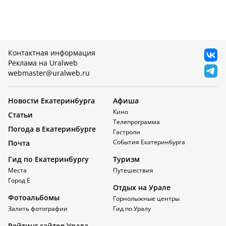
Контактная информация
Реклама на Uralweb
webmaster@uralweb.ru
Новости Екатеринбурга
Афиша
Кино
Статьи
Телепрограмма
Погода в Екатеринбурге
Гастроли
События Екатеринбурга
Почта
Гид по Екатеринбургу
Туризм
Места
Путешествия
Город Е
Отдых на Урале
Фотоальбомы
Горнолыжные центры
Залить фотографии
Гид по Уралу
Рейтинг сайтов Урала