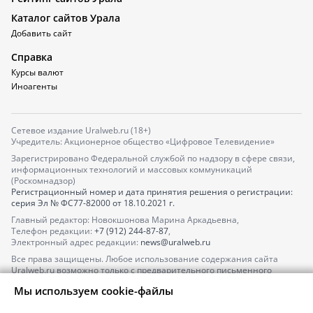
Каталог сайтов Урала
Добавить сайт
Справка
Курсы валют
Иноагенты
Сетевое издание Uralweb.ru (18+)
Учредитель: Акционерное общество «Цифровое Телевидение»
Зарегистрировано Федеральной службой по надзору в сфере связи,
информационных технологий и массовых коммуникаций
(Роскомнадзор)
Регистрационный номер и дата принятия решения о регистрации:
серия
Эл № ФС77-82000
от 18.10.2021 г.
Главный редактор: Новокшонова Марина Аркадьевна,
Телефон редакции:
+7 (912) 244-87-87
,
Электронный адрес редакции:
news@uralweb.ru
Все права защищены. Любое использование содержания сайта
Uralweb.ru возможно только с предварительного письменного
согласия АО «ЦТВ».
Мы используем cookie-файлы
По вопросам размещения рекламы обращайтесь по тел.
+7 (912) 244-
87-87
,
adv@uralweb.ru