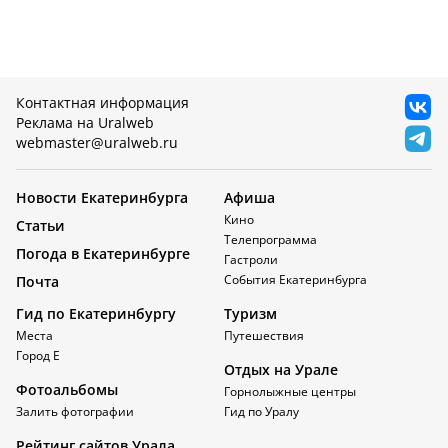
Контактная информация
Реклама на Uralweb
webmaster@uralweb.ru
Новости Екатеринбурга
Афиша
Кино
Статьи
Телепрограмма
Погода в Екатеринбурге
Гастроли
События Екатеринбурга
Почта
Гид по Екатеринбургу
Туризм
Места
Путешествия
Город Е
Отдых на Урале
Фотоальбомы
Горнолыжные центры
Залить фотографии
Гид по Уралу
Рейтинг сайтов Урала