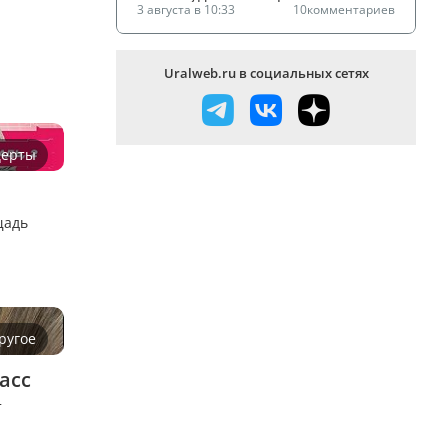
3 августа в 10:33
10
комментариев
Uralweb.ru в социальных сетях
церты
щадь
ругое
асс
т