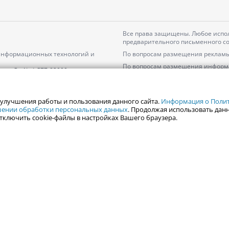
Все права защищены. Любое испол
предварительного письменного со
 информационных технологий и
По вопросам размещения рекламы
По вопросам размещения информ
серия
Эл № ФС77-82000
Пользовательское соглашение на
Политика АО «ЦТВ» в отношении 
 улучшения работы и пользования данного сайта.
Информация о Полити
ошении обработки персональных данных
. Продолжая использовать данн
тключить cookie-файлы в настройках Вашего браузера.