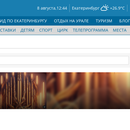
8 августа,
12:44
Екатеринбург
+26.9°C
ГИД ПО ЕКАТЕРИНБУРГУ
ОТДЫХ НА УРАЛЕ
ТУРИЗМ
БЛО
СТАВКИ
ДЕТЯМ
СПОРТ
ЦИРК
ТЕЛЕПРОГРАММА
МЕСТА