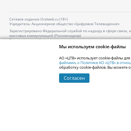
Сетевое издание Uralweb.ru (18+)
Учредитель: Акционерное общество «Цифровое Телевидение»
Зарегистрировано Федеральной службой по надзору в сфере связи,
массовых коммуникаций (Роскомнадзор)
Регистрационный номер и дата принятия решения о регистрации: 
от 18.10.2021 г.
Мы используем cookie-файлы
Главный редактор: Новокшонова Марина Аркадьевна,
Телефон редакции:
+7 (912) 244-87-87
,
АО «ЦТВ» использует cookie-файлы для
Электронный адрес редакции:
news@uralweb.ru
файлами
,
о Политике АО «ЦТВ» в отн
обработку cookie-файлов. Вы можете о
Согласен
© 2006-
2026
Uralweb.ru
Екатеринбург