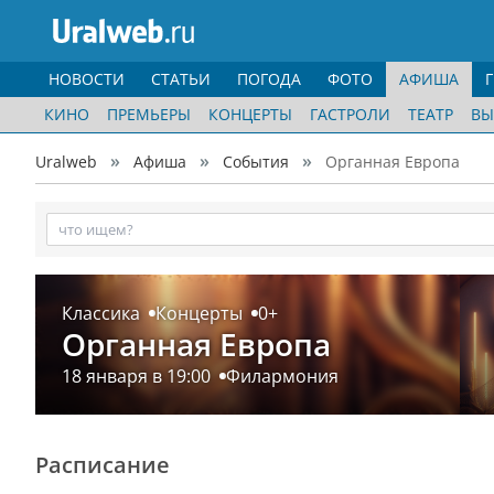
НОВОСТИ
СТАТЬИ
ПОГОДА
ФОТО
АФИША
КИНО
ПРЕМЬЕРЫ
КОНЦЕРТЫ
ГАСТРОЛИ
ТЕАТР
ВЫ
Uralweb
Афиша
События
Органная Европа
Классика
Концерты
0+
Органная Европа
18 января в 19:00
Филармония
Расписание