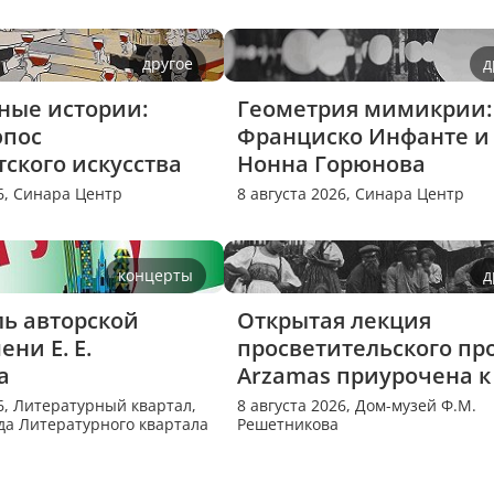
другое
д
ые истории: 
Геометрия мимикрии: 
пос 
Франциско Инфанте и 
тского искусства
Нонна Горюнова
6,
Синара Центр
8 августа 2026,
Синара Центр
концерты
д
ь авторской 
Открытая лекция 
ни Е. Е. 
просветительского про
а
Arzamas приурочена к 
екатеринбургским 
6,
Литературный квартал,
8 августа 2026,
Дом-музей Ф.М.
да Литературного квартала
Решетникова
гастролям спектакля 
«Потерянный»