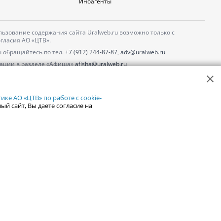
Иноагенты
ьзование содержания сайта Uralweb.ru возможно только с
гласия АО «ЦТВ».
 обращайтесь по тел.
+7 (912) 244-87-87
,
adv@uralweb.ru
ации в разделе «Афиша»
afisha@uralweb.ru
 использование сайта
обработки персональных данных
ке АО «ЦТВ» по работе с cookie-
ый сайт, Вы даете согласие на
18+