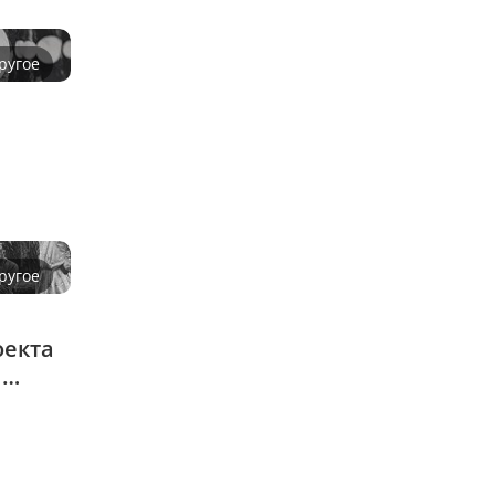
ругое
ругое
екта 