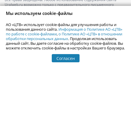
Uralweb.ru возможно только с предварительного письменного
согласия АО «ЦТВ».
Мы используем cookie-файлы
По вопросам размещения рекламы обращайтесь по тел.
+7 (912) 244-
87-87
,
adv@uralweb.ru
АО «ЦТВ» использует cookie-файлы для улучшения работы и
По вопросам размещения информации в разделе «Афиша»
пользования данного сайта.
Информация о Политике АО «ЦТВ»
afisha@uralweb.ru
по работе с cookie-файлами
,
о Политике АО «ЦТВ» в отношении
обработки персональных данных
. Продолжая использовать
Пользовательское соглашение на использование сайта
данный сайт, Вы даете согласие на обработку cookie-файлов. Вы
Политика АО «ЦТВ» в отношении обработки персональных данных
можете отключить cookie-файлы в настройках Вашего браузера.
Согласен
© 2006-
2026
Uralweb.ru
18+