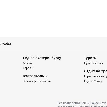
alweb.ru
Гид по Екатеринбургу
Туризм
Места
Путешествия
Город Е
Отдых на Ур
Фотоальбомы
Горнолыжные ц
Залить фотографии
Гид по Уралу
Все права защищены. Любое испол
предварительного письменного со