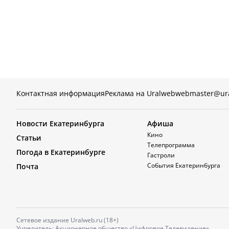
Контактная информация
Реклама на Uralweb
webmaster@ur
Новости Екатеринбурга
Афиша
Кино
Статьи
Телепрограмма
Погода в Екатеринбурге
Гастроли
События Екатеринбурга
Почта
Сетевое издание Uralweb.ru (18+)
Учредитель: Акционерное общество «Цифровое Телевидение»