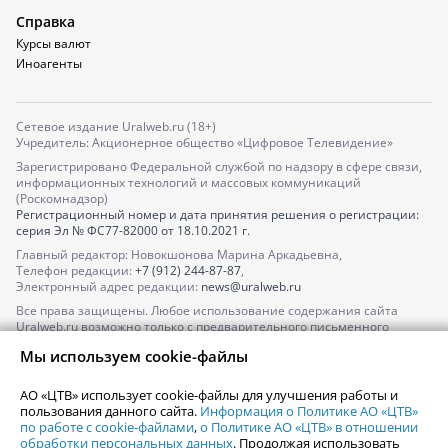
Справка
Курсы валют
Иноагенты
Сетевое издание Uralweb.ru (18+)
Учредитель: Акционерное общество «Цифровое Телевидение»
Зарегистрировано Федеральной службой по надзору в сфере связи,
информационных технологий и массовых коммуникаций
(Роскомнадзор)
Регистрационный номер и дата принятия решения о регистрации:
серия
Эл № ФС77-82000
от 18.10.2021 г.
Главный редактор: Новокшонова Марина Аркадьевна,
Телефон редакции:
+7 (912) 244-87-87
,
Электронный адрес редакции:
news@uralweb.ru
Все права защищены. Любое использование содержания сайта
Uralweb.ru возможно только с предварительного письменного
согласия АО «ЦТВ».
Мы используем cookie-файлы
По вопросам размещения рекламы обращайтесь по тел.
+7 (912) 244-
87-87
,
adv@uralweb.ru
АО «ЦТВ» использует cookie-файлы для улучшения работы и
По вопросам размещения информации в разделе «Афиша»
пользования данного сайта.
Информация о Политике АО «ЦТВ»
afisha@uralweb.ru
по работе с cookie-файлами
,
о Политике АО «ЦТВ» в отношении
обработки персональных данных
. Продолжая использовать
Пользовательское соглашение на использование сайта