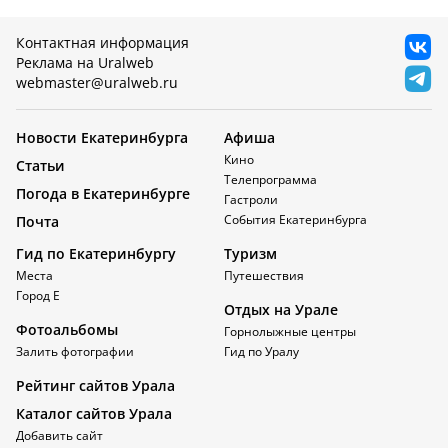
Контактная информация
Реклама на Uralweb
webmaster@uralweb.ru
Новости Екатеринбурга
Афиша
Кино
Статьи
Телепрограмма
Погода в Екатеринбурге
Гастроли
События Екатеринбурга
Почта
Гид по Екатеринбургу
Туризм
Места
Путешествия
Город Е
Отдых на Урале
Фотоальбомы
Горнолыжные центры
Залить фотографии
Гид по Уралу
Рейтинг сайтов Урала
Каталог сайтов Урала
Добавить сайт