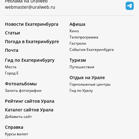
Реклама на Uralweb
webmaster@uralweb.ru
Новости Екатеринбурга
Афиша
Кино
Статьи
Телепрограмма
Погода в Екатеринбурге
Гастроли
События Екатеринбурга
Почта
Гид по Екатеринбургу
Туризм
Места
Путешествия
Город Е
Отдых на Урале
Фотоальбомы
Горнолыжные центры
Залить фотографии
Гид по Уралу
Рейтинг сайтов Урала
Каталог сайтов Урала
Добавить сайт
Справка
Курсы валют