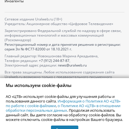
Иноагенты
Сетевое издание Uralweb.ru (18+)
Учредитель: Акционерное общество «Цифровое Телевидение»
Зарегистрировано Федеральной службой по надзору в сфере связи,
информационных технологий и массовых коммуникаций
(Роскомнадзор)
Регистрационный номер и дата принятия решения о регистрации:
серия
Эл № ФС77-82000
от 18.10.2021 г.
Главный редактор: Новокшонова Марина Аркадьевна,
Телефон редакции:
+7 (912) 244-87-87
,
Электронный адрес редакции:
news@uralweb.ru
Все права защищены. Любое использование содержания сайта
Uralweb.ru возможно только с предварительного письменного
согласия АО «ЦТВ».
Мы используем cookie-файлы
По вопросам размещения рекламы обращайтесь по тел.
+7 (912) 244-
87-87
,
adv@uralweb.ru
АО «ЦТВ» использует cookie-файлы для улучшения работы и
По вопросам размещения информации в разделе «Афиша»
пользования данного сайта.
Информация о Политике АО «ЦТВ»
afisha@uralweb.ru
по работе с cookie-файлами
,
о Политике АО «ЦТВ» в отношении
обработки персональных данных
. Продолжая использовать
Пользовательское соглашение на использование сайта
данный сайт, Вы даете согласие на обработку cookie-файлов. Вы
Политика АО «ЦТВ» в отношении обработки персональных данных
можете отключить cookie-файлы в настройках Вашего браузера.