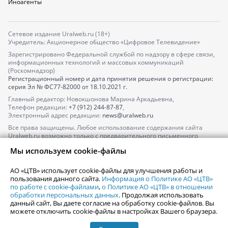
Иноагенты
Сетевое издание Uralweb.ru (18+)
Учредитель: Акционерное общество «Цифровое Телевидение»
Зарегистрировано Федеральной службой по надзору в сфере связи,
информационных технологий и массовых коммуникаций
(Роскомнадзор)
Регистрационный номер и дата принятия решения о регистрации:
серия
Эл № ФС77-82000
от 18.10.2021 г.
Главный редактор: Новокшонова Марина Аркадьевна,
Телефон редакции:
+7 (912) 244-87-87
,
Электронный адрес редакции:
news@uralweb.ru
Все права защищены. Любое использование содержания сайта
Uralweb.ru возможно только с предварительного письменного
согласия АО «ЦТВ».
Мы используем cookie-файлы
По вопросам размещения рекламы обращайтесь по тел.
+7 (912) 244-
87-87
,
adv@uralweb.ru
АО «ЦТВ» использует cookie-файлы для улучшения работы и
По вопросам размещения информации в разделе «Афиша»
пользования данного сайта.
Информация о Политике АО «ЦТВ»
afisha@uralweb.ru
по работе с cookie-файлами
,
о Политике АО «ЦТВ» в отношении
обработки персональных данных
. Продолжая использовать
Пользовательское соглашение на использование сайта
данный сайт, Вы даете согласие на обработку cookie-файлов. Вы
Политика АО «ЦТВ» в отношении обработки персональных данных
можете отключить cookie-файлы в настройках Вашего браузера.