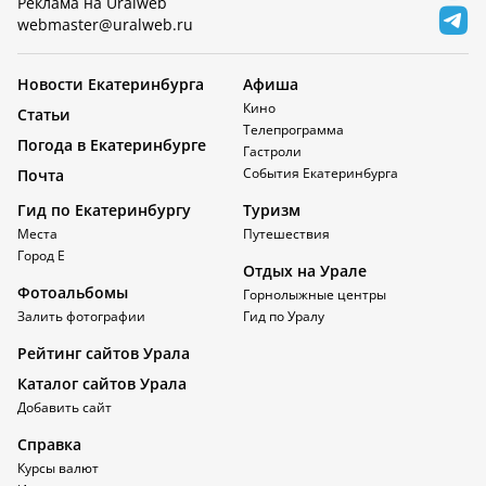
Реклама на Uralweb
webmaster@uralweb.ru
Новости Екатеринбурга
Афиша
Кино
Статьи
Телепрограмма
Погода в Екатеринбурге
Гастроли
События Екатеринбурга
Почта
Гид по Екатеринбургу
Туризм
Места
Путешествия
Город Е
Отдых на Урале
Фотоальбомы
Горнолыжные центры
Залить фотографии
Гид по Уралу
Рейтинг сайтов Урала
Каталог сайтов Урала
Добавить сайт
Справка
Курсы валют