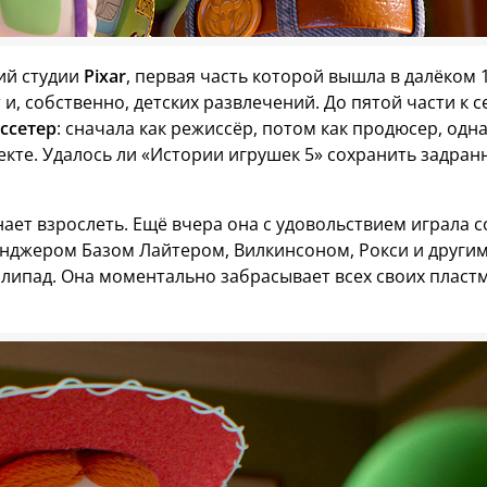
рий студии
Pixar
, первая часть которой вышла в далёком 1
и, собственно, детских развлечений. До пятой части к с
ссетер
: сначала как режиссёр, потом как продюсер, одна
екте. Удалось ли «Истории игрушек 5» сохранить задран
ает взрослеть. Ещё вчера она с удовольствием играла с
джером Базом Лайтером, Вилкинсоном, Рокси и други
илипад. Она моментально забрасывает всех своих пласт