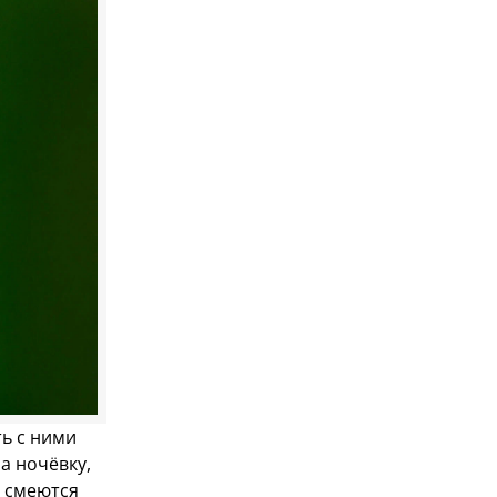
ть с ними
а ночёвку,
ь смеются