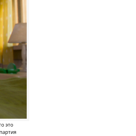
то это
 партия