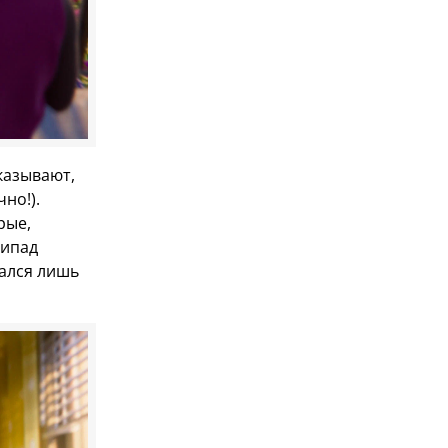
казывают,
но!).
рые,
липад
тался лишь