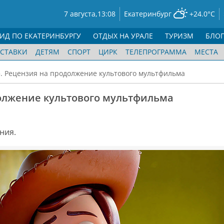
7 августа,
13:08
Екатеринбург
+24.0°C
ГИД ПО ЕКАТЕРИНБУРГУ
ОТДЫХ НА УРАЛЕ
ТУРИЗМ
БЛО
СТАВКИ
ДЕТЯМ
СПОРТ
ЦИРК
ТЕЛЕПРОГРАММА
МЕСТА
». Рецензия на продолжение культового мультфильма
должение культового мультфильма
ния.