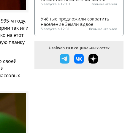
6 августа в 17:10
2
комментария
Учёные предложили сократить 
995-м году.
население Земли вдвое
ерии так или
5 августа в 12:31
6
комментариев
ко на этот
ную планку
Uralweb.ru в социальных сетях
о своей
ми
массовых