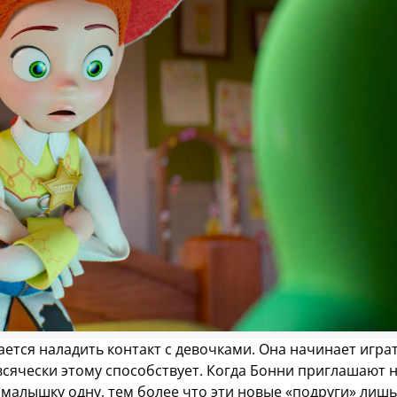
ется наладить контакт с девочками. Она начинает игра
 всячески этому способствует. Когда Бонни приглашают н
малышку одну, тем более что эти новые «подруги» лиш