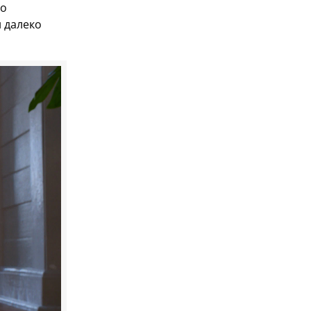
во
н далеко