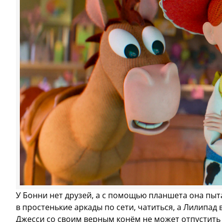
У Бонни нет друзей, а с помощью планшета она пыта
в простенькие аркады по сети, чатиться, а Лилипад
Джесси со своим верным конём не может отпустить 