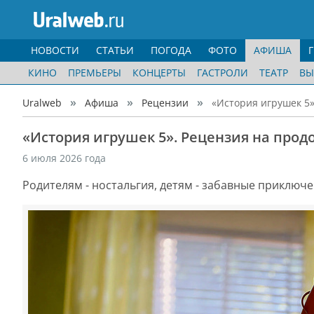
НОВОСТИ
СТАТЬИ
ПОГОДА
ФОТО
АФИША
КИНО
ПРЕМЬЕРЫ
КОНЦЕРТЫ
ГАСТРОЛИ
ТЕАТР
ВЫ
Uralweb
Афиша
Рецензии
«История игрушек 5
«История игрушек 5». Рецензия на про
6 июля 2026 года
Родителям - ностальгия, детям - забавные приключе