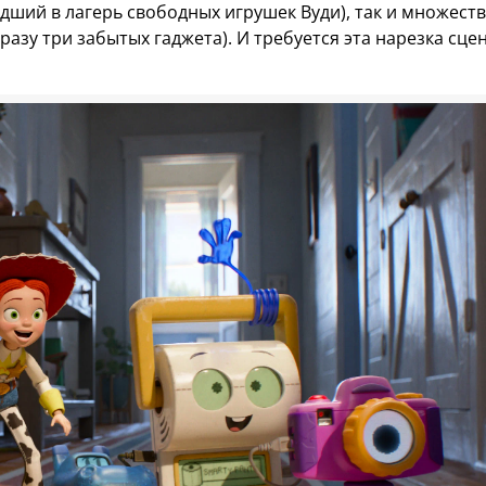
шедший в лагерь свободных игрушек Вуди), так и множест
зу три забытых гаджета). И требуется эта нарезка сце