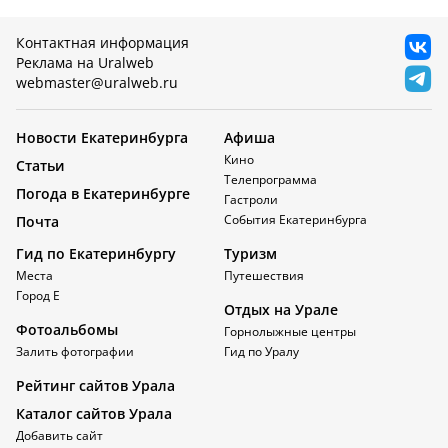
Контактная информация
Реклама на Uralweb
webmaster@uralweb.ru
Новости Екатеринбурга
Афиша
Кино
Статьи
Телепрограмма
Погода в Екатеринбурге
Гастроли
События Екатеринбурга
Почта
Гид по Екатеринбургу
Туризм
Места
Путешествия
Город Е
Отдых на Урале
Фотоальбомы
Горнолыжные центры
Залить фотографии
Гид по Уралу
Рейтинг сайтов Урала
Каталог сайтов Урала
Добавить сайт