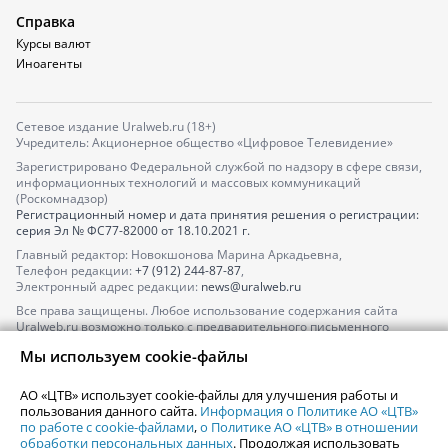
Справка
Курсы валют
Иноагенты
Сетевое издание Uralweb.ru (18+)
Учредитель: Акционерное общество «Цифровое Телевидение»
Зарегистрировано Федеральной службой по надзору в сфере связи,
информационных технологий и массовых коммуникаций
(Роскомнадзор)
Регистрационный номер и дата принятия решения о регистрации:
серия
Эл № ФС77-82000
от 18.10.2021 г.
Главный редактор: Новокшонова Марина Аркадьевна,
Телефон редакции:
+7 (912) 244-87-87
,
Электронный адрес редакции:
news@uralweb.ru
Все права защищены. Любое использование содержания сайта
Uralweb.ru возможно только с предварительного письменного
согласия АО «ЦТВ».
Мы используем cookie-файлы
По вопросам размещения рекламы обращайтесь по тел.
+7 (912) 244-
87-87
,
adv@uralweb.ru
АО «ЦТВ» использует cookie-файлы для улучшения работы и
По вопросам размещения информации в разделе «Афиша»
пользования данного сайта.
Информация о Политике АО «ЦТВ»
afisha@uralweb.ru
по работе с cookie-файлами
,
о Политике АО «ЦТВ» в отношении
обработки персональных данных
. Продолжая использовать
Пользовательское соглашение на использование сайта