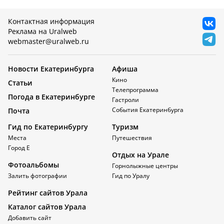
Контактная информация
Реклама на Uralweb
webmaster@uralweb.ru
Новости Екатеринбурга
Афиша
Кино
Статьи
Телепрограмма
Погода в Екатеринбурге
Гастроли
События Екатеринбурга
Почта
Гид по Екатеринбургу
Туризм
Места
Путешествия
Город Е
Отдых на Урале
Фотоальбомы
Горнолыжные центры
Залить фотографии
Гид по Уралу
Рейтинг сайтов Урала
Каталог сайтов Урала
Добавить сайт