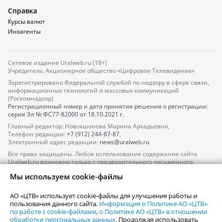
Справка
Курсы валют
Иноагенты
Сетевое издание Uralweb.ru (18+)
Учредитель: Акционерное общество «Цифровое Телевидение»
Зарегистрировано Федеральной службой по надзору в сфере связи,
информационных технологий и массовых коммуникаций
(Роскомнадзор)
Регистрационный номер и дата принятия решения о регистрации:
серия
Эл № ФС77-82000
от 18.10.2021 г.
Главный редактор: Новокшонова Марина Аркадьевна,
Телефон редакции:
+7 (912) 244-87-87
,
Электронный адрес редакции:
news@uralweb.ru
Все права защищены. Любое использование содержания сайта
Uralweb.ru возможно только с предварительного письменного
согласия АО «ЦТВ».
Мы используем cookie-файлы
По вопросам размещения рекламы обращайтесь по тел.
+7 (912) 244-
87-87
,
adv@uralweb.ru
АО «ЦТВ» использует cookie-файлы для улучшения работы и
По вопросам размещения информации в разделе «Афиша»
пользования данного сайта.
Информация о Политике АО «ЦТВ»
afisha@uralweb.ru
по работе с cookie-файлами
,
о Политике АО «ЦТВ» в отношении
обработки персональных данных
. Продолжая использовать
Пользовательское соглашение на использование сайта