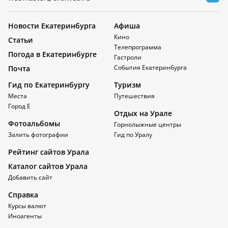
Новости Екатеринбурга
Афиша
Кино
Статьи
Телепрограмма
Погода в Екатеринбурге
Гастроли
События Екатеринбурга
Почта
Гид по Екатеринбургу
Туризм
Места
Путешествия
Город Е
Отдых на Урале
Фотоальбомы
Горнолыжные центры
Залить фотографии
Гид по Уралу
Рейтинг сайтов Урала
Каталог сайтов Урала
Добавить сайт
Справка
Курсы валют
Иноагенты