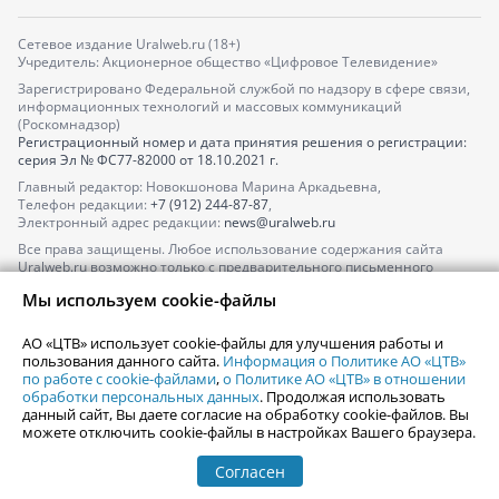
Сетевое издание Uralweb.ru (18+)
Учредитель: Акционерное общество «Цифровое Телевидение»
Зарегистрировано Федеральной службой по надзору в сфере связи,
информационных технологий и массовых коммуникаций
(Роскомнадзор)
Регистрационный номер и дата принятия решения о регистрации:
серия
Эл № ФС77-82000
от 18.10.2021 г.
Главный редактор: Новокшонова Марина Аркадьевна,
Телефон редакции:
+7 (912) 244-87-87
,
Электронный адрес редакции:
news@uralweb.ru
Все права защищены. Любое использование содержания сайта
Uralweb.ru возможно только с предварительного письменного
согласия АО «ЦТВ».
Мы используем cookie-файлы
По вопросам размещения рекламы обращайтесь по тел.
+7 (912) 244-
87-87
,
adv@uralweb.ru
АО «ЦТВ» использует cookie-файлы для улучшения работы и
По вопросам размещения информации в разделе «Афиша»
пользования данного сайта.
Информация о Политике АО «ЦТВ»
afisha@uralweb.ru
по работе с cookie-файлами
,
о Политике АО «ЦТВ» в отношении
обработки персональных данных
. Продолжая использовать
Пользовательское соглашение на использование сайта
данный сайт, Вы даете согласие на обработку cookie-файлов. Вы
Политика АО «ЦТВ» в отношении обработки персональных данных
можете отключить cookie-файлы в настройках Вашего браузера.
Согласен