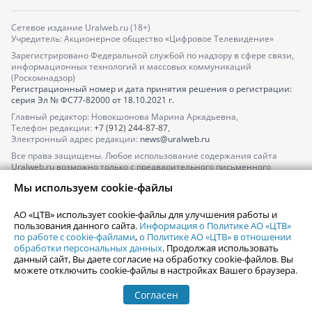
Сетевое издание Uralweb.ru (18+)
Учредитель: Акционерное общество «Цифровое Телевидение»
Зарегистрировано Федеральной службой по надзору в сфере связи,
информационных технологий и массовых коммуникаций
(Роскомнадзор)
Регистрационный номер и дата принятия решения о регистрации:
серия
Эл № ФС77-82000
от 18.10.2021 г.
Главный редактор: Новокшонова Марина Аркадьевна,
Телефон редакции:
+7 (912) 244-87-87
,
Электронный адрес редакции:
news@uralweb.ru
Все права защищены. Любое использование содержания сайта
Uralweb.ru возможно только с предварительного письменного
согласия АО «ЦТВ».
Мы используем cookie-файлы
По вопросам размещения рекламы обращайтесь по тел.
+7 (912) 244-
87-87
,
adv@uralweb.ru
АО «ЦТВ» использует cookie-файлы для улучшения работы и
По вопросам размещения информации в разделе «Афиша»
пользования данного сайта.
Информация о Политике АО «ЦТВ»
afisha@uralweb.ru
по работе с cookie-файлами
,
о Политике АО «ЦТВ» в отношении
обработки персональных данных
. Продолжая использовать
Пользовательское соглашение на использование сайта
данный сайт, Вы даете согласие на обработку cookie-файлов. Вы
Политика АО «ЦТВ» в отношении обработки персональных данных
можете отключить cookie-файлы в настройках Вашего браузера.
Согласен