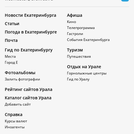
Новости Екатеринбурга
Афиша
Кино
Статьи
Телепрограмма
Погода в Екатеринбурге
Гастроли
События Екатеринбурга
Почта
Гид по Екатеринбургу
Туризм
Места
Путешествия
Город Е
Отдых на Урале
Фотоальбомы
Горнолыжные центры
Залить фотографии
Гид по Уралу
Рейтинг сайтов Урала
Каталог сайтов Урала
Добавить сайт
Справка
Курсы валют
Иноагенты