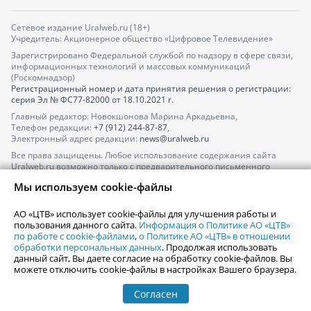
Сетевое издание Uralweb.ru (18+)
Учредитель: Акционерное общество «Цифровое Телевидение»
Зарегистрировано Федеральной службой по надзору в сфере связи,
информационных технологий и массовых коммуникаций
(Роскомнадзор)
Регистрационный номер и дата принятия решения о регистрации:
серия
Эл № ФС77-82000
от 18.10.2021 г.
Главный редактор: Новокшонова Марина Аркадьевна,
Телефон редакции:
+7 (912) 244-87-87
,
Электронный адрес редакции:
news@uralweb.ru
Все права защищены. Любое использование содержания сайта
Uralweb.ru возможно только с предварительного письменного
согласия АО «ЦТВ».
Мы используем cookie-файлы
По вопросам размещения рекламы обращайтесь по тел.
+7 (912) 244-
87-87
,
adv@uralweb.ru
АО «ЦТВ» использует cookie-файлы для улучшения работы и
По вопросам размещения информации в разделе «Афиша»
пользования данного сайта.
Информация о Политике АО «ЦТВ»
afisha@uralweb.ru
по работе с cookie-файлами
,
о Политике АО «ЦТВ» в отношении
обработки персональных данных
. Продолжая использовать
Пользовательское соглашение на использование сайта
данный сайт, Вы даете согласие на обработку cookie-файлов. Вы
Политика АО «ЦТВ» в отношении обработки персональных данных
можете отключить cookie-файлы в настройках Вашего браузера.
Согласен