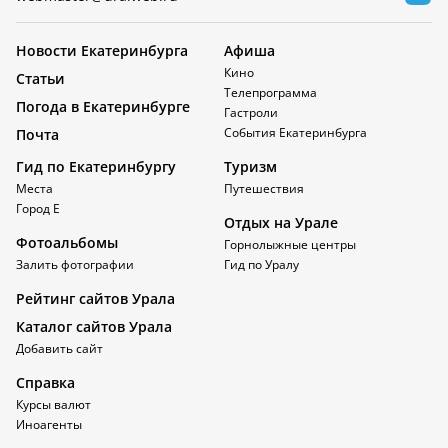
Новости Екатеринбурга
Афиша
Кино
Статьи
Телепрограмма
Погода в Екатеринбурге
Гастроли
События Екатеринбурга
Почта
Гид по Екатеринбургу
Туризм
Места
Путешествия
Город Е
Отдых на Урале
Фотоальбомы
Горнолыжные центры
Залить фотографии
Гид по Уралу
Рейтинг сайтов Урала
Каталог сайтов Урала
Добавить сайт
Справка
Курсы валют
Иноагенты