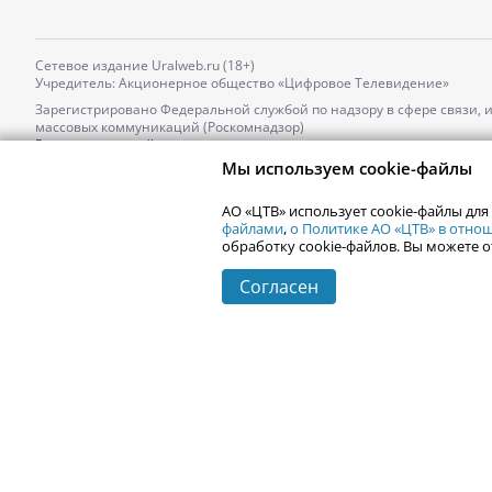
Сетевое издание Uralweb.ru (18+)
Учредитель: Акционерное общество «Цифровое Телевидение»
Зарегистрировано Федеральной службой по надзору в сфере связи,
массовых коммуникаций (Роскомнадзор)
Регистрационный номер и дата принятия решения о регистрации: 
от 18.10.2021 г.
Мы используем cookie-файлы
Главный редактор: Новокшонова Марина Аркадьевна,
Телефон редакции:
+7 (912) 244-87-87
,
АО «ЦТВ» использует cookie-файлы для
Электронный адрес редакции:
news@uralweb.ru
файлами
,
о Политике АО «ЦТВ» в отн
обработку cookie-файлов. Вы можете о
Согласен
© 2006-
2026
Uralweb.ru
Екатеринбург