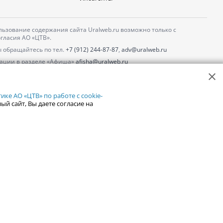
ьзование содержания сайта Uralweb.ru возможно только с
гласия АО «ЦТВ».
 обращайтесь по тел.
+7 (912) 244-87-87
,
adv@uralweb.ru
ации в разделе «Афиша»
afisha@uralweb.ru
 использование сайта
обработки персональных данных
ке АО «ЦТВ» по работе с cookie-
ый сайт, Вы даете согласие на
18+