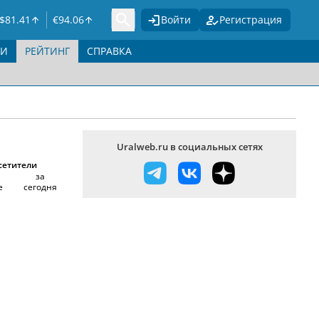
$
81.41
€
94.06
Войти
Регистрация
ГИ
РЕЙТИНГ
СПРАВКА
Uralweb.ru в социальных сетях
сетители
за
е
сегодня