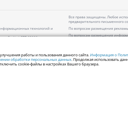
Все права защищены. Любое испол
предварительного письменного со
 информационных технологий и
По вопросам размещения рекламы
По вопросам размещения информ
серия
Эл № ФС77-82000
Пользовательское соглашение на
Политика АО «ЦТВ» в отношении 
 улучшения работы и пользования данного сайта.
Информация о Полити
ошении обработки персональных данных
. Продолжая использовать данн
тключить cookie-файлы в настройках Вашего браузера.