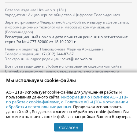
Сетевое издание Uralweb.ru (18+)
Учредитель: Акционерное общество «Цифровое Телевидение»
Зарегистрировано Федеральной службой по надзору в сфере связи,
информационных технологий и массовых коммуникаций
(Роскомнадзор)
Регистрационный номер и дата принятия решения о регистрации:
серия
Эл № ФС77-82000
от 18.10.2021 г.
Главный редактор: Новокшонова Марина Аркадьевна,
Телефон редакции:
+7 (912) 244-87-87
,
Электронный адрес редакции:
news@uralweb.ru
Все права защищены. Любое использование содержания сайта
Uralweb.ru возможно только с предварительного письменного
согласия АО «ЦТВ».
Мы используем cookie-файлы
По вопросам размещения рекламы обращайтесь по тел.
+7 (912) 244-
87-87
,
adv@uralweb.ru
АО «ЦТВ» использует cookie-файлы для улучшения работы и
По вопросам размещения информации в разделе «Афиша»
пользования данного сайта.
Информация о Политике АО «ЦТВ»
afisha@uralweb.ru
по работе с cookie-файлами
,
о Политике АО «ЦТВ» в отношении
обработки персональных данных
. Продолжая использовать
Пользовательское соглашение на использование сайта
данный сайт, Вы даете согласие на обработку cookie-файлов. Вы
Политика АО «ЦТВ» в отношении обработки персональных данных
можете отключить cookie-файлы в настройках Вашего браузера.
Согласен
© 2006-
2026
Uralweb.ru
18+