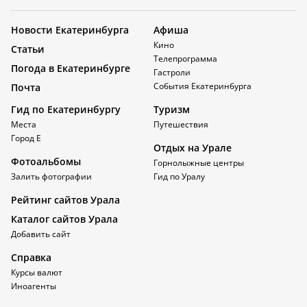
Новости Екатеринбурга
Афиша
Кино
Статьи
Телепрограмма
Погода в Екатеринбурге
Гастроли
События Екатеринбурга
Почта
Гид по Екатеринбургу
Туризм
Места
Путешествия
Город Е
Отдых на Урале
Фотоальбомы
Горнолыжные центры
Залить фотографии
Гид по Уралу
Рейтинг сайтов Урала
Каталог сайтов Урала
Добавить сайт
Справка
Курсы валют
Иноагенты