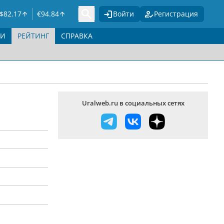
$
82.17
€
94.84
Войти
Регистрация
ГИ
РЕЙТИНГ
СПРАВКА
Uralweb.ru в социальных сетях