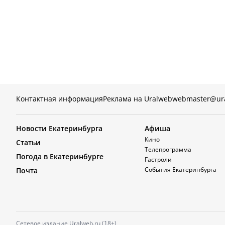
Контактная информация
Реклама на Uralweb
webmaster@ur
Новости Екатеринбурга
Афиша
Кино
Статьи
Телепрограмма
Погода в Екатеринбурге
Гастроли
События Екатеринбурга
Почта
Сетевое издание Uralweb.ru (18+)