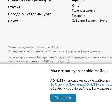
Новости Екатеринбурга
Афиша
Кино
Статьи
Телепрограмма
Погода в Екатеринбурге
Гастроли
События Екатеринбурга
Почта
Сетевое издание Uralweb.ru (18+)
Учредитель: Акционерное общество «Цифровое Телевидение»
Зарегистрировано Федеральной службой по надзору в сфере связи,
массовых коммуникаций (Роскомнадзор)
Регистрационный номер и дата принятия решения о регистрации: 
от 18.10.2021 г.
Мы используем cookie-файлы
Главный редактор: Новокшонова Марина Аркадьевна,
Телефон редакции:
+7 (912) 244-87-87
,
АО «ЦТВ» использует cookie-файлы для
Электронный адрес редакции:
news@uralweb.ru
файлами
,
о Политике АО «ЦТВ» в отн
обработку cookie-файлов. Вы можете о
Согласен
© 2006-
2026
Uralweb.ru
Екатеринбург