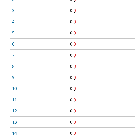
3
0
0
4
0
0
5
0
0
6
0
0
7
0
0
8
0
0
9
0
0
10
0
0
11
0
0
12
0
0
13
0
0
14
0
0