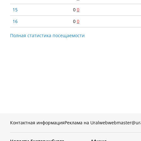
15
0
0
16
0
0
Полная статистика посещаемости
Контактная информация
Реклама на Uralweb
webmaster@ur