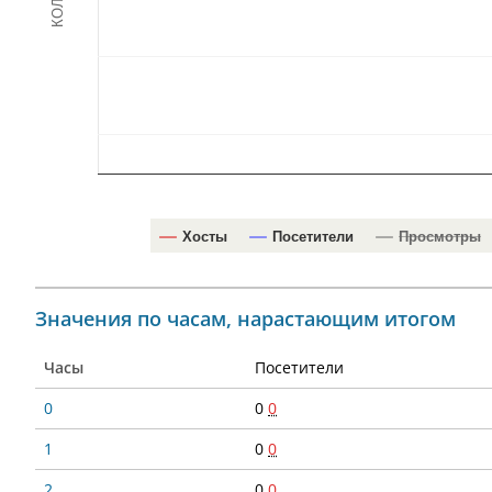
Хосты
Посетители
Просмотры
Значения по часам, нарастающим итогом
Часы
Посетители
0
0
0
1
0
0
2
0
0