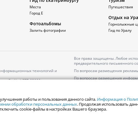
Гид по Екатеринбургу
Туризм
Места
Путешествия
Город Е
Отдых на Ур
Фотоальбомы
Горнолыжные ц
Залить фотографии
Гид по Уралу
Все права защищены. Любое испол
предварительного письменного со
 информационных технологий и
По вопросам размещения рекламы
По вопросам размещения информ
серия
Эл № ФС77-82000
Пользовательское соглашение на
Политика АО «ЦТВ» в отношении 
 улучшения работы и пользования данного сайта.
Информация о Полити
ошении обработки персональных данных
. Продолжая использовать данн
тключить cookie-файлы в настройках Вашего браузера.