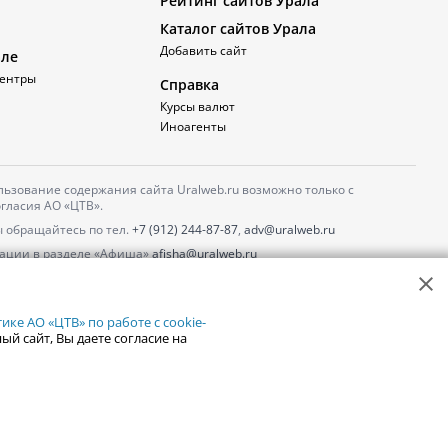
Рейтинг сайтов Урала
Каталог сайтов Урала
Добавить сайт
але
ентры
Справка
Курсы валют
Иноагенты
ьзование содержания сайта Uralweb.ru возможно только с
гласия АО «ЦТВ».
 обращайтесь по тел.
+7 (912) 244-87-87
,
adv@uralweb.ru
ации в разделе «Афиша»
afisha@uralweb.ru
 использование сайта
обработки персональных данных
ке АО «ЦТВ» по работе с cookie-
ый сайт, Вы даете согласие на
18+