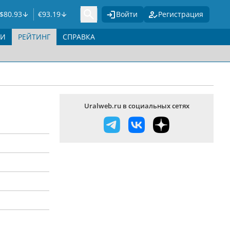
$
80.93
€
93.19
Войти
Регистрация
ГИ
РЕЙТИНГ
СПРАВКА
Uralweb.ru в социальных сетях