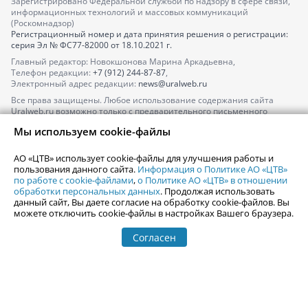
Зарегистрировано Федеральной службой по надзору в сфере связи,
информационных технологий и массовых коммуникаций
(Роскомнадзор)
Регистрационный номер и дата принятия решения о регистрации:
серия
Эл № ФС77-82000
от 18.10.2021 г.
Главный редактор: Новокшонова Марина Аркадьевна,
Телефон редакции:
+7 (912) 244-87-87
,
Электронный адрес редакции:
news@uralweb.ru
Все права защищены. Любое использование содержания сайта
Uralweb.ru возможно только с предварительного письменного
согласия АО «ЦТВ».
Мы используем cookie-файлы
По вопросам размещения рекламы обращайтесь по тел.
+7 (912) 244-
87-87
,
adv@uralweb.ru
АО «ЦТВ» использует cookie-файлы для улучшения работы и
По вопросам размещения информации в разделе «Афиша»
пользования данного сайта.
Информация о Политике АО «ЦТВ»
afisha@uralweb.ru
по работе с cookie-файлами
,
о Политике АО «ЦТВ» в отношении
обработки персональных данных
. Продолжая использовать
Пользовательское соглашение на использование сайта
данный сайт, Вы даете согласие на обработку cookie-файлов. Вы
Политика АО «ЦТВ» в отношении обработки персональных данных
можете отключить cookie-файлы в настройках Вашего браузера.
Согласен
© 2006-
2026
Uralweb.ru
18+