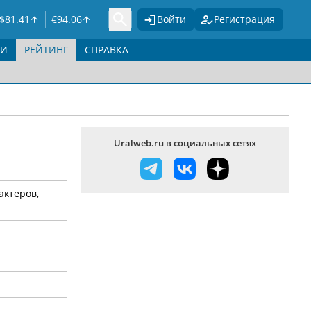
$
81.41
€
94.06
Войти
Регистрация
ГИ
РЕЙТИНГ
СПРАВКА
Uralweb.ru в социальных сетях
актеров,