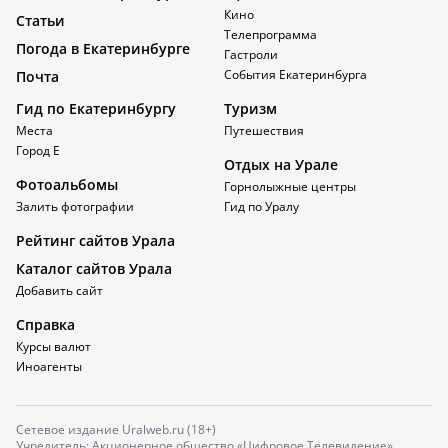
Кино
Статьи
Телепрограмма
Погода в Екатеринбурге
Гастроли
События Екатеринбурга
Почта
Гид по Екатеринбургу
Туризм
Места
Путешествия
Город Е
Отдых на Урале
Фотоальбомы
Горнолыжные центры
Залить фотографии
Гид по Уралу
Рейтинг сайтов Урала
Каталог сайтов Урала
Добавить сайт
Справка
Курсы валют
Иноагенты
Сетевое издание Uralweb.ru (18+)
Учредитель: Акционерное общество «Цифровое Телевидение»