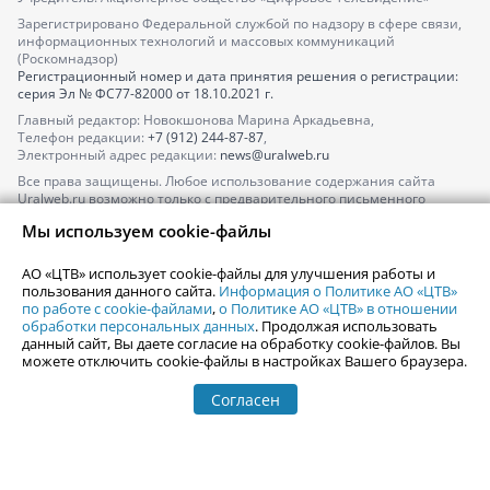
Зарегистрировано Федеральной службой по надзору в сфере связи,
информационных технологий и массовых коммуникаций
(Роскомнадзор)
Регистрационный номер и дата принятия решения о регистрации:
серия
Эл № ФС77-82000
от 18.10.2021 г.
Главный редактор: Новокшонова Марина Аркадьевна,
Телефон редакции:
+7 (912) 244-87-87
,
Электронный адрес редакции:
news@uralweb.ru
Все права защищены. Любое использование содержания сайта
Uralweb.ru возможно только с предварительного письменного
согласия АО «ЦТВ».
Мы используем cookie-файлы
По вопросам размещения рекламы обращайтесь по тел.
+7 (912) 244-
87-87
,
adv@uralweb.ru
АО «ЦТВ» использует cookie-файлы для улучшения работы и
По вопросам размещения информации в разделе «Афиша»
пользования данного сайта.
Информация о Политике АО «ЦТВ»
afisha@uralweb.ru
по работе с cookie-файлами
,
о Политике АО «ЦТВ» в отношении
обработки персональных данных
. Продолжая использовать
Пользовательское соглашение на использование сайта
данный сайт, Вы даете согласие на обработку cookie-файлов. Вы
Политика АО «ЦТВ» в отношении обработки персональных данных
можете отключить cookie-файлы в настройках Вашего браузера.
Согласен
© 2006-
2026
Uralweb.ru
18+