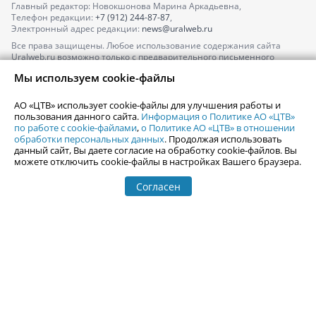
Главный редактор: Новокшонова Марина Аркадьевна,
Телефон редакции:
+7 (912) 244-87-87
,
Электронный адрес редакции:
news@uralweb.ru
Все права защищены. Любое использование содержания сайта
Uralweb.ru возможно только с предварительного письменного
согласия АО «ЦТВ».
Мы используем cookie-файлы
По вопросам размещения рекламы обращайтесь по тел.
+7 (912) 244-
87-87
,
adv@uralweb.ru
АО «ЦТВ» использует cookie-файлы для улучшения работы и
По вопросам размещения информации в разделе «Афиша»
пользования данного сайта.
Информация о Политике АО «ЦТВ»
afisha@uralweb.ru
по работе с cookie-файлами
,
о Политике АО «ЦТВ» в отношении
обработки персональных данных
. Продолжая использовать
Пользовательское соглашение на использование сайта
данный сайт, Вы даете согласие на обработку cookie-файлов. Вы
Политика АО «ЦТВ» в отношении обработки персональных данных
можете отключить cookie-файлы в настройках Вашего браузера.
Согласен
© 2006-
2026
Uralweb.ru
18+