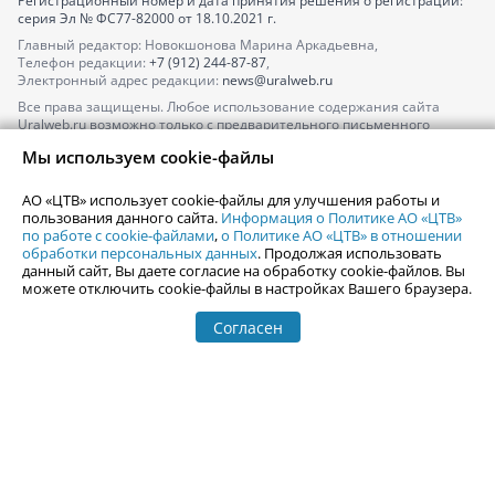
Регистрационный номер и дата принятия решения о регистрации:
серия
Эл № ФС77-82000
от 18.10.2021 г.
Главный редактор: Новокшонова Марина Аркадьевна,
Телефон редакции:
+7 (912) 244-87-87
,
Электронный адрес редакции:
news@uralweb.ru
Все права защищены. Любое использование содержания сайта
Uralweb.ru возможно только с предварительного письменного
согласия АО «ЦТВ».
Мы используем cookie-файлы
По вопросам размещения рекламы обращайтесь по тел.
+7 (912) 244-
87-87
,
adv@uralweb.ru
АО «ЦТВ» использует cookie-файлы для улучшения работы и
По вопросам размещения информации в разделе «Афиша»
пользования данного сайта.
Информация о Политике АО «ЦТВ»
afisha@uralweb.ru
по работе с cookie-файлами
,
о Политике АО «ЦТВ» в отношении
обработки персональных данных
. Продолжая использовать
Пользовательское соглашение на использование сайта
данный сайт, Вы даете согласие на обработку cookie-файлов. Вы
Политика АО «ЦТВ» в отношении обработки персональных данных
можете отключить cookie-файлы в настройках Вашего браузера.
Согласен
© 2006-
2026
Uralweb.ru
18+