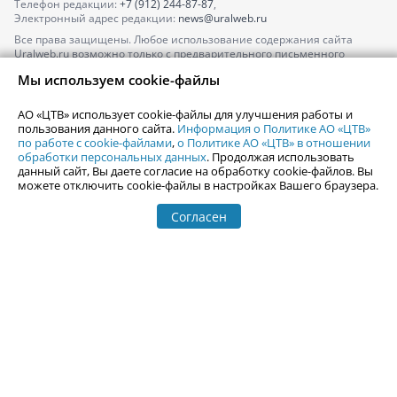
Телефон редакции:
+7 (912) 244-87-87
,
Электронный адрес редакции:
news@uralweb.ru
Все права защищены. Любое использование содержания сайта
Uralweb.ru возможно только с предварительного письменного
согласия АО «ЦТВ».
Мы используем cookie-файлы
По вопросам размещения рекламы обращайтесь по тел.
+7 (912) 244-
87-87
,
adv@uralweb.ru
АО «ЦТВ» использует cookie-файлы для улучшения работы и
По вопросам размещения информации в разделе «Афиша»
пользования данного сайта.
Информация о Политике АО «ЦТВ»
afisha@uralweb.ru
по работе с cookie-файлами
,
о Политике АО «ЦТВ» в отношении
обработки персональных данных
. Продолжая использовать
Пользовательское соглашение на использование сайта
данный сайт, Вы даете согласие на обработку cookie-файлов. Вы
Политика АО «ЦТВ» в отношении обработки персональных данных
можете отключить cookie-файлы в настройках Вашего браузера.
Согласен
© 2006-
2026
Uralweb.ru
18+