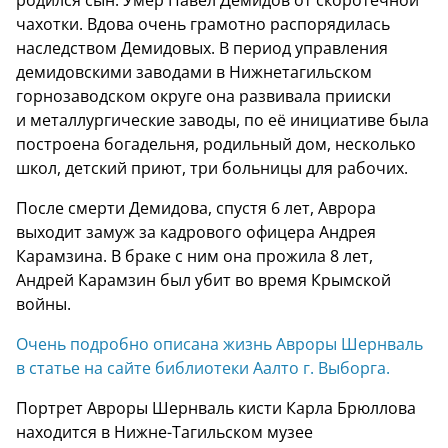
родился сын. Умер Павел Демидов от скоротечной
чахотки. Вдова очень грамотно распорядилась
наследством Демидовых. В период управления
демидовскими заводами в Нижнетагильском
горнозаводском округе она развивала прииски
и металлургические заводы, по её инициативе была
построена богадельня, родильный дом, несколько
школ, детский приют, три больницы для рабочих.
После смерти Демидова, спустя 6 лет, Аврора
выходит замуж за кадрового офицера Андрея
Карамзина. В браке с ним она прожила 8 лет,
Андрей Карамзин был убит во время Крымской
войны.
Очень подробно описана жизнь Авроры Шернваль
в статье на сайте библиотеки Аалто г. Выборга.
Портрет Авроры Шернваль кисти Карла Брюллова
находится в Нижне-Тагильском музее