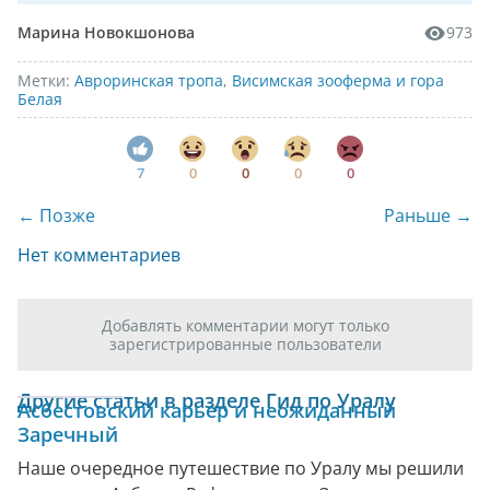
Марина Новокшонова
973
Метки:
Авроринская тропа
,
Висимская зооферма и гора
Белая
7
0
0
0
0
← Позже
Раньше →
Нет комментариев
Добавлять комментарии могут только
зарегистрированные пользователи
Другие статьи в разделе Гид по Уралу
Асбестовский карьер и неожиданный
Заречный
Наше очередное путешествие по Уралу мы решили