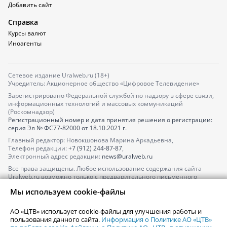
Добавить сайт
Справка
Курсы валют
Иноагенты
Сетевое издание Uralweb.ru (18+)
Учредитель: Акционерное общество «Цифровое Телевидение»
Зарегистрировано Федеральной службой по надзору в сфере связи,
информационных технологий и массовых коммуникаций
(Роскомнадзор)
Регистрационный номер и дата принятия решения о регистрации:
серия
Эл № ФС77-82000
от 18.10.2021 г.
Главный редактор: Новокшонова Марина Аркадьевна,
Телефон редакции:
+7 (912) 244-87-87
,
Электронный адрес редакции:
news@uralweb.ru
Все права защищены. Любое использование содержания сайта
Uralweb.ru возможно только с предварительного письменного
согласия АО «ЦТВ».
Мы используем cookie-файлы
По вопросам размещения рекламы обращайтесь по тел.
+7 (912) 244-
87-87
,
adv@uralweb.ru
АО «ЦТВ» использует cookie-файлы для улучшения работы и
По вопросам размещения информации в разделе «Афиша»
пользования данного сайта.
Информация о Политике АО «ЦТВ»
afisha@uralweb.ru