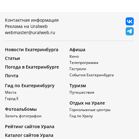
Контактная информация
Реклама на Uralweb
webmaster@uralweb.ru
Новости Екатеринбурга
Афиша
Кино
Статьи
Телепрограмма
Погода в Екатеринбурге
Гастроли
События Екатеринбурга
Почта
Гид по Екатеринбургу
Туризм
Места
Путешествия
Город Е
Отдых на Урале
Фотоальбомы
Горнолыжные центры
Залить фотографии
Гид по Уралу
Рейтинг сайтов Урала
Каталог сайтов Урала