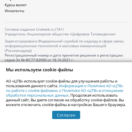
Курсы валют
Иноагенты
Сетевое издание Uralweb.ru (18+)
Учредитель: Акционерное общество «Цифровое Телевидение»
Зарегистрировано Федеральной службой по надзору в сфере связи,
информационных технологий и массовых коммуникаций
(Роскомнадзор)
Регистрационный номер и дата принятия решения о регистрации:
серия
Эл № ФС77-82000
от 18.10.2021 г.
Главный редактор: Новокшонова Марина Аркадьевна,
Мы используем cookie-файлы
Телефон редакции:
+7 (912) 244-87-87
,
Электронный адрес редакции:
news@uralweb.ru
АО «ЦТВ» использует cookie-файлы для улучшения работы и
Все права защищены. Любое использование содержания сайта
пользования данного сайта.
Информация о Политике АО «ЦТВ»
Uralweb.ru возможно только с предварительного письменного
по работе с cookie-файлами
,
о Политике АО «ЦТВ» в отношении
согласия АО «ЦТВ».
обработки персональных данных
. Продолжая использовать
данный сайт, Вы даете согласие на обработку cookie-файлов. Вы
По вопросам размещения рекламы обращайтесь по тел.
+7 (912) 244-
можете отключить cookie-файлы в настройках Вашего браузера.
87-87
,
adv@uralweb.ru
По вопросам размещения информации в разделе «Афиша»
Согласен
afisha@uralweb.ru
Пользовательское соглашение на использование сайта
Политика АО «ЦТВ» в отношении обработки персональных данных