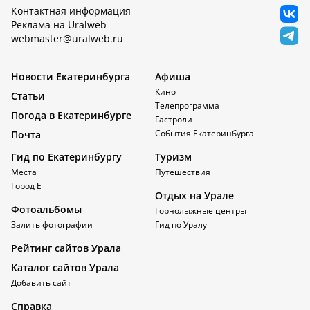
Контактная информация
Реклама на Uralweb
webmaster@uralweb.ru
Новости Екатеринбурга
Афиша
Кино
Статьи
Телепрограмма
Погода в Екатеринбурге
Гастроли
События Екатеринбурга
Почта
Гид по Екатеринбургу
Туризм
Места
Путешествия
Город Е
Отдых на Урале
Фотоальбомы
Горнолыжные центры
Залить фотографии
Гид по Уралу
Рейтинг сайтов Урала
Каталог сайтов Урала
Добавить сайт
Справка