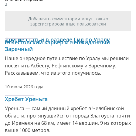
2
Добавлять комментарии могут только
зарегистрированные пользователи
Другие статьи в разделе Гид по Уралу
Асбестовский карьер и неожиданный
Заречный
Наше очередное путешествие по Уралу мы решили
посвятить Асбесту, Рефтинскому и Заречному.
Рассказываем, что из этого получилось.
10 июля 2026 года
Хребет Уреньга
Уреньга — самый длинный хребет в Челябинской
области, протянувшийся от города Златоуста почти
до Иремеля на 68 км, имеет 14 вершин, 9 из которых
выше 1000 метров.