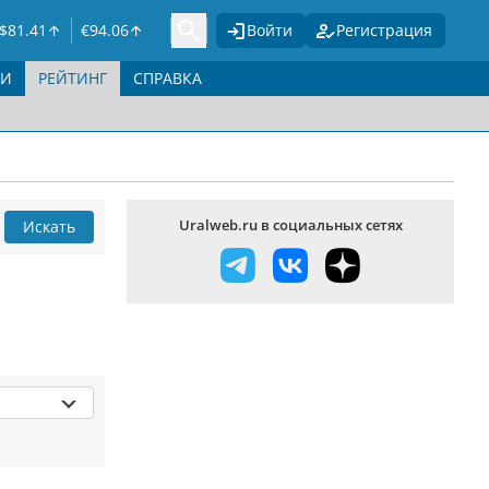
$
81.41
€
94.06
Войти
Регистрация
ГИ
РЕЙТИНГ
СПРАВКА
Uralweb.ru в социальных сетях
Искать