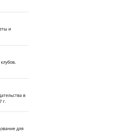
еты и
 клубов,
ательства в
 г.
дование для