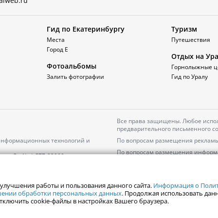
alweb.ru
Гид по Екатеринбургу
Туризм
Места
Путешествия
Город Е
Отдых на Ур
Фотоальбомы
Горнолыжные ц
Залить фотографии
Гид по Уралу
Все права защищены. Любое испол
предварительного письменного со
 информационных технологий и
По вопросам размещения рекламы
По вопросам размещения информ
серия
Эл № ФС77-82000
Пользовательское соглашение на
Политика АО «ЦТВ» в отношении 
 улучшения работы и пользования данного сайта.
Информация о Полити
ошении обработки персональных данных
. Продолжая использовать данн
тключить cookie-файлы в настройках Вашего браузера.