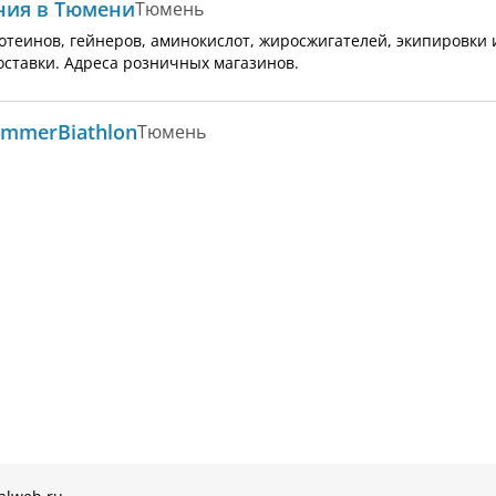
ания в Тюмени
Тюмень
теинов, гейнеров, аминокислот, жиросжигателей, экипировки и
оставки. Адреса розничных магазинов.
ummerBiathlon
Тюмень