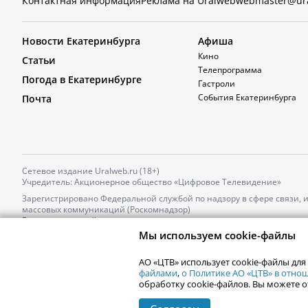
Контактная информация
Реклама на Uralweb
webmaster@ur
Новости Екатеринбурга
Афиша
Кино
Статьи
Телепрограмма
Погода в Екатеринбурге
Гастроли
События Екатеринбурга
Почта
Сетевое издание Uralweb.ru (18+)
Учредитель: Акционерное общество «Цифровое Телевидение»
Зарегистрировано Федеральной службой по надзору в сфере связи,
массовых коммуникаций (Роскомнадзор)
Регистрационный номер и дата принятия решения о регистрации: 
от 18.10.2021 г.
Мы используем cookie-файлы
Главный редактор: Новокшонова Марина Аркадьевна,
Телефон редакции:
+7 (912) 244-87-87
,
АО «ЦТВ» использует cookie-файлы для
Электронный адрес редакции:
news@uralweb.ru
файлами
,
о Политике АО «ЦТВ» в отн
обработку cookie-файлов. Вы можете о