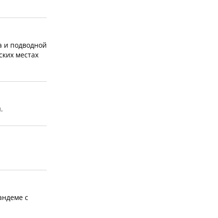
 и подводной
ких местах
.
андеме с