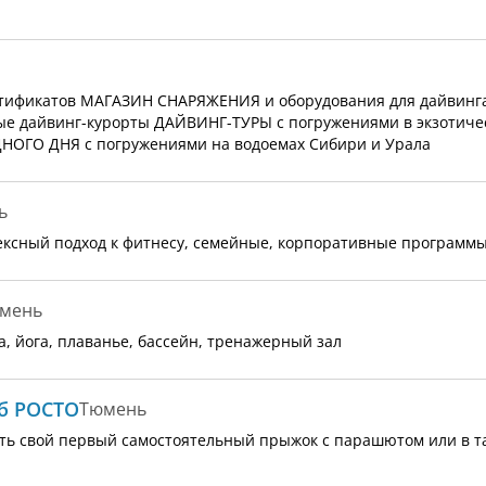
тификатов МАГАЗИН СНАРЯЖЕНИЯ и оборудования для дайвинга
 дайвинг-курорты ДАЙВИНГ-ТУРЫ с погружениями в экзотичес
НОГО ДНЯ с погружениями на водоемах Сибири и Урала
ь
плексный подход к фитнесу, семейные, корпоративные программы
мень
а, йога, плаванье, бассейн, тренажерный зал
б РОСТО
Тюмень
 свой первый самостоятельный прыжок с парашютом или в т