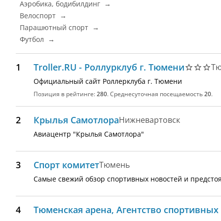
Аэробика, бодибилдинг →
Велоспорт →
Парашютный спорт →
Футбол →
1
Troller.RU - Роллурклуб г. Тюмени
Т
Официальный сайт Роллерклуба г. Тюмени
Позиция в рейтинге:
280
. Среднесуточная посещаемость
20
.
2
Крылья Самотлора
Нижневартовск
Авиацентр "Крылья Самотлора"
3
Спорт комитет
Тюмень
Самые свежий обзор спортивных новостей и предсто
4
Тюменская арена, Агентство спортивных