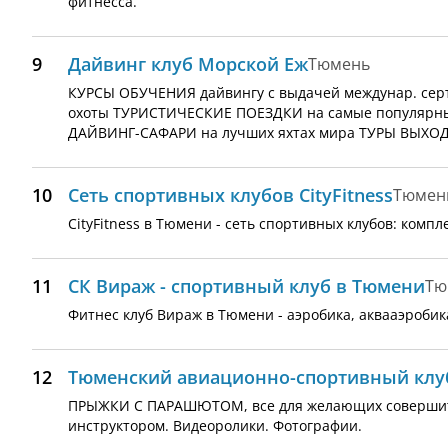
фитнесса.
9
Дайвинг клуб Морской Еж
Тюмень
КУРСЫ ОБУЧЕНИЯ дайвингу с выдачей междунар. сер
охоты ТУРИСТИЧЕСКИЕ ПОЕЗДКИ на самые популярные
ДАЙВИНГ-САФАРИ на лучших яхтах мира ТУРЫ ВЫХОД
10
Сеть спортивных клубов CityFitness
Тюмен
CityFitness в Тюмени - сеть спортивных клубов: ком
11
СК Вираж - спортивный клуб в Тюмени
Тю
Фитнес клуб Вираж в Тюмени - аэробика, аквааэробик
12
Тюменский авиационно-спортивный клу
ПРЫЖКИ С ПАРАШЮТОМ, все для желающих совершить
инструктором. Видеоролики. Фотографии.