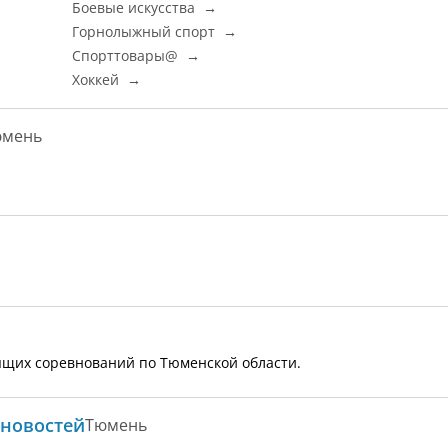
Боевые искусства →
Горнолыжный спорт →
Спорттовары@ →
Хоккей →
юмень
ящих соревнований по Тюменской области.
 новостей
Тюмень