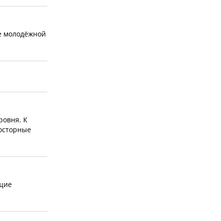
ре молодёжной
ровня. К
осторные
ющие