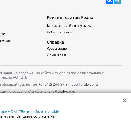
Рейтинг сайтов Урала
Каталог сайтов Урала
Добавить сайт
але
ентры
Справка
Курсы валют
Иноагенты
ьзование содержания сайта Uralweb.ru возможно только с
гласия АО «ЦТВ».
 обращайтесь по тел.
+7 (912) 244-87-87
,
adv@uralweb.ru
ации в разделе «Афиша»
afisha@uralweb.ru
 использование сайта
обработки персональных данных
ке АО «ЦТВ» по работе с cookie-
ый сайт, Вы даете согласие на