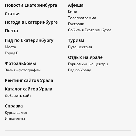
Новости Екатеринбурга
Афиша
Кино
Статьи
Телепрограмма
Погода в Екатеринбурге
Гастроли
События Екатеринбурга
Почта
Гид по Екатеринбургу
Туризм
Места
Путешествия
Город Е
Отдых на Урале
Фотоальбомы
Горнолыжные центры
Залить фотографии
Гид по Уралу
Рейтинг сайтов Урала
Каталог сайтов Урала
Добавить сайт
Справка
Курсы валют
Иноагенты