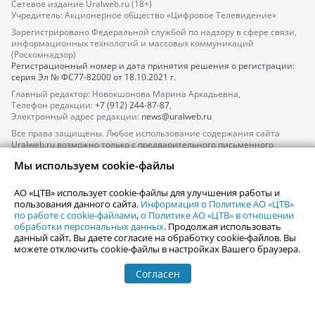
Сетевое издание Uralweb.ru (18+)
Учредитель: Акционерное общество «Цифровое Телевидение»
Зарегистрировано Федеральной службой по надзору в сфере связи,
информационных технологий и массовых коммуникаций
(Роскомнадзор)
Регистрационный номер и дата принятия решения о регистрации:
серия
Эл № ФС77-82000
от 18.10.2021 г.
Главный редактор: Новокшонова Марина Аркадьевна,
Телефон редакции:
+7 (912) 244-87-87
,
Электронный адрес редакции:
news@uralweb.ru
Все права защищены. Любое использование содержания сайта
Uralweb.ru возможно только с предварительного письменного
согласия АО «ЦТВ».
Мы используем cookie-файлы
По вопросам размещения рекламы обращайтесь по тел.
+7 (912) 244-
87-87
,
adv@uralweb.ru
АО «ЦТВ» использует cookie-файлы для улучшения работы и
По вопросам размещения информации в разделе «Афиша»
пользования данного сайта.
Информация о Политике АО «ЦТВ»
afisha@uralweb.ru
по работе с cookie-файлами
,
о Политике АО «ЦТВ» в отношении
обработки персональных данных
. Продолжая использовать
Пользовательское соглашение на использование сайта
данный сайт, Вы даете согласие на обработку cookie-файлов. Вы
Политика АО «ЦТВ» в отношении обработки персональных данных
можете отключить cookie-файлы в настройках Вашего браузера.
Согласен
© 2006-
2026
Uralweb.ru
18+