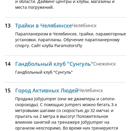
и области. Дайвинг-центры и клубы, магазины и
места погружений.
13
Трайки в Челябинске
Челябинск
Парапланеризм в Челябинске, трайки, парамоторные
установки, парапланы. Обучение парапланерному
спорту. Сайт клуба ParamotorsFly
14
Гандбольный клуб "Сунгуль"
Снежинск
Гандбольный клуб "Сунгуль"
15
Город Активных Людей
Челябинск
Продажа Jollyjumper (они же джамперы и сапоги-
скороходы). С помощью Jumpers можно бегать 3-х
метровыми шагами со скоростью до 32 км/час и
прыгать на 2 метра в высоту! Положительное
влияние занятий на тренажере Jollyjumper на
организм неоспоримо. Во время них тренируются