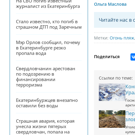
На СВО погиб известный 
Ольга Маслова
журналист из Екатеринбурга
Читайте нас в 
Стало известно, кто погиб в 
страшном ДТП под Заречным
Метки:
Огонь пляж
Мэр Орлов сообщил, почему 
в Екатеринбурге резко 
пропала вода
Поделиться
Свердловчанин арестован 
по подозрению в 
Ссылки по теме:
финансировании 
терроризма
Кон
Ура
Екатеринбуржцев внезапно 
Госэ
аркт
оставили без воды
Пер
зло
Страшная авария, которая 
унесла жизни пятерых 
Угол
свердловчан, попала на 
купл