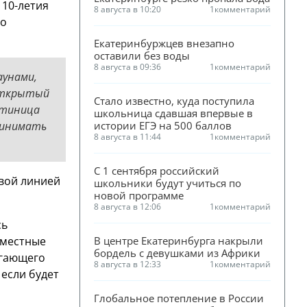
 10-летия
8 августа в 10:20
1
комментарий
но
Екатеринбуржцев внезапно 
оставили без воды
8 августа в 09:36
1
комментарий
аунами,
 открытый
Стало известно, куда поступила 
стиница
школьница сдавшая впервые в 
ринимать
истории ЕГЭ на 500 баллов
8 августа в 11:44
1
комментарий
С 1 сентября российский 
овой линией
школьники будут учиться по 
новой программе
8 августа в 12:06
1
комментарий
сь
 местные
В центре Екатеринбурга накрыли 
бордель с девушками из Африки
агающего
8 августа в 12:33
1
комментарий
 если будет
Глобальное потепление в России 