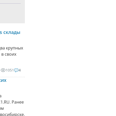
es склады
два крупных
 в своих
1051
4
ких
а
1.RU. Ранее
им
овосибирске.