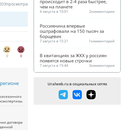
происходит в 2-4 раза быстрее, 
203
просмотра
чем на планете
4 августа в 10:01
2
комментария
Россиянина впервые 
оштрафовали на 150 тысяч за 
борщевик
7 августа в 15:21
1
комментарий
В квитанциях за ЖКХ у россиян 
0
0
появятся новые строчки
7 августа в 15:44
3
комментария
 регионе
Uralweb.ru в социальных сетях
всесезонного
осэкспертизы.
нии договора
еденной