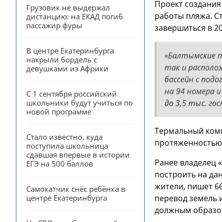
Проект создания
Грузовик не выдержал 
работы пляжа. Ст
дистанцию: на ЕКАД погиб 
пассажир фуры
завершиться в 20
В центре Екатеринбурга 
«Балтымские т
накрыли бордель с 
так и располо
девушками из Африки
бассейн с под
на 94 номера 
С 1 сентября российский 
до 3,5 тыс. го
школьники будут учиться по 
новой программе
Термальный комп
Стало известно, куда 
протяженностью 
поступила школьница 
сдавшая впервые в истории 
Ранее владелец 
ЕГЭ на 500 баллов
построить на да
жители, пишет 6
Самокатчик снёс ребёнка в 
перевод земель и
центре Екатеринбурга
должным образом