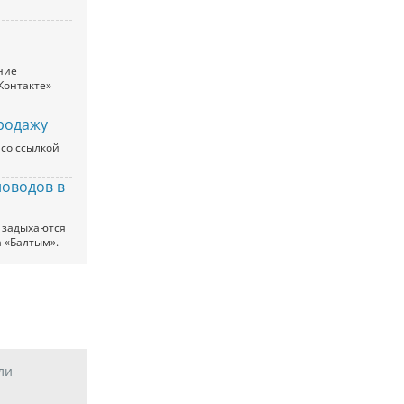
ние
Контакте»
родажу
 со ссылкой
новодов в
 задыхаются
а «Балтым».
ли