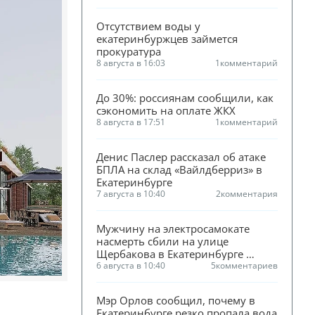
Отсутствием воды у 
екатеринбуржцев займется 
прокуратура
8 августа в 16:03
1
комментарий
До 30%: россиянам сообщили, как 
сэкономить на оплате ЖКХ
8 августа в 17:51
1
комментарий
Денис Паслер рассказал об атаке 
БПЛА на склад «Вайлдберриз» в 
Екатеринбурге
7 августа в 10:40
2
комментария
Мужчину на электросамокате 
насмерть сбили на улице 
Щербакова в Екатеринбурге 
(ФОТО)
6 августа в 10:40
5
комментариев
Мэр Орлов сообщил, почему в 
Екатеринбурге резко пропала вода