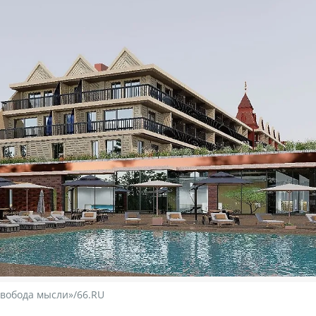
вобода мысли»/66.RU