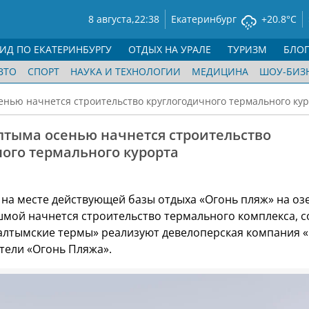
8 августа,
22:38
Екатеринбург
+20.8°C
ГИД ПО ЕКАТЕРИНБУРГУ
ОТДЫХ НА УРАЛЕ
ТУРИЗМ
БЛО
ВТО
СПОРТ
НАУКА И ТЕХНОЛОГИИ
МЕДИЦИНА
ШОУ-БИЗ
енью начнется строительство круглогодичного термального ку
лтыма осенью начнется строительство
ого термального курорта
 на месте действующей базы отдыха «Огонь пляж» на оз
мой начнется строительство термального комплекса, 
Балтымские термы» реализуют девелоперская компания 
тели «Огонь Пляжа».