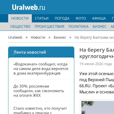
НОВОСТИ
СТАТЬИ
ПОГОДА
ФОТО
АФИША
ОБЩЕСТВО
ПРОИСШЕСТВИЯ
ПОЛИТИКА
БИЗНЕС
А
Uralweb
Новости
Бизнес
На берегу Балтыма ос
На берегу Ба
Лента новостей
круглогодичн
«Водоканал» сообщил, когда 
19 июня 2026 года
на самом деле вода вернется 
в дома екатеринбуржцев
Уже этой осенью
под Верхней Пыш
66.RU. Проект «
До 30%: россиянам 
сообщили, как сэкономить 
Мысли» и основа
на оплате ЖКХ
Стало известно, кто получит 
прибавку к пенсии с 