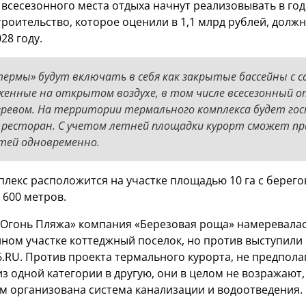
 всесезонного места отдыха начнут реализовывать в год
роительство, которое оценили в 1,1 млрд рублей, долж
28 году.
ермы» будут включать в себя как закрытые бассейны с с
женные на открытом воздухе, в том числе всесезонный
огревом. На территории термального комплекса будет го
и ресторан. С учетом летней площадки курорт сможет п
стей одновременно.
лекс расположится на участке площадью 10 га с берег
600 метров.
«Огонь Пляжа» компания «Березовая роща» намеревала
нном участке коттеджный поселок, но против выступили
6.RU. Против проекта термального курорта, не предпол
з одной категории в другую, они в целом не возражают,
 организована система канализации и водоотведения.