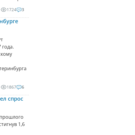
1724
3
нбурге
ут
 года.
скому
теринбурга
1867
6
ел спрос
 прошлого
тигнув 1,6