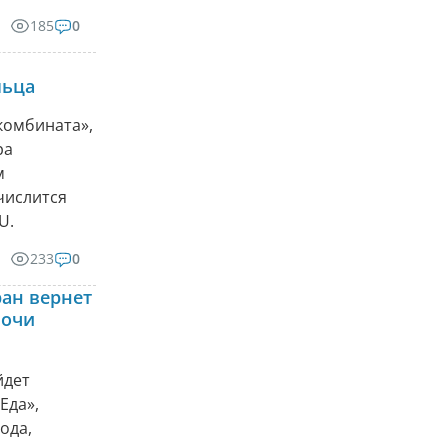
185
0
льца
комбината»,
ра
м
числится
U.
233
0
ран вернет
Ночи
йдет
Еда»,
ода,