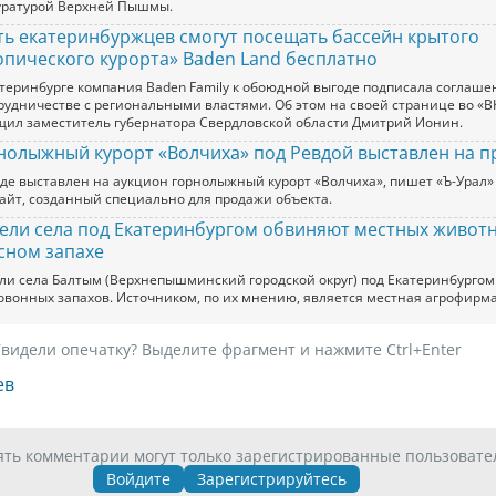
уратурой Верхней Пышмы.
ть екатеринбуржцев смогут посещать бассейн крытого
опического курорта» Baden Land бесплатно
атеринбурге компания Baden Family к обоюдной выгоде подписала соглаше
трудничестве с региональными властями. Об этом на своей странице во «В
щил заместитель губернатора Свердловской области Дмитрий Ионин.
нолыжный курорт «Волчиха» под Ревдой выставлен на п
вде выставлен на аукцион горнолыжный курорт «Волчиха», пишет «Ъ-Урал»
сайт, созданный специально для продажи объекта.
ели села под Екатеринбургом обвиняют местных живот
сном запахе
ли села Балтым (Верхнепышминский городской округ) под Екатеринбургом
ловонных запахов. Источником, по их мнению, является местная агрофирм
видели опечатку? Выделите фрагмент и нажмите Ctrl+Enter
ев
ять комментарии могут только зарегистрированные пользовате
Войдите
Зарегистрируйтесь