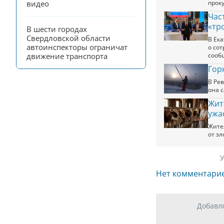
прок
видео
Час
«тр
В шести городах 
Свердловской области 
В Ек
автоинспекторы ограничат 
о со
сооб
движение транспорта
Гор
В Ре
она 
Жит
ужа
Жите
от з
У
Нет комментари
Добавл