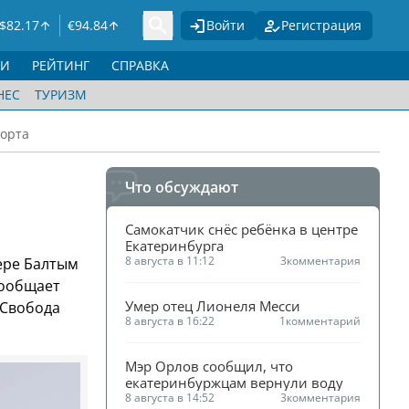
$
82.17
€
94.84
Войти
Регистрация
ГИ
РЕЙТИНГ
СПРАВКА
НЕС
ТУРИЗМ
рорта
Что обсуждают
Самокатчик снёс ребёнка в центре 
Екатеринбурга
8 августа в 11:12
3
комментария
ере Балтым
сообщает
Умер отец Лионеля Месси
«Свобода
8 августа в 16:22
1
комментарий
Мэр Орлов сообщил, что 
екатеринбуржцам вернули воду
8 августа в 14:52
3
комментария