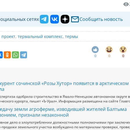
социальных сетях
Сообщить новость
,
проект
,
термальный комплекс
,
термы
0
0
0
курент сочинской «Розы Хутор» появится в арктическом
ла
кспертиза одобрила строительство в Ямало-Ненецком автономном округе 
ического курорта, пишет «Ъ-Урал». Информация размещена на сайте Главг
едачу земли агроферме, изводившей жителей Балтыма
вонием, признали незаконной
овное дело о злоупотреблении должностными полномочиями при заключе
и-продажи земельного участка возбуждено по материалам проверки, пров