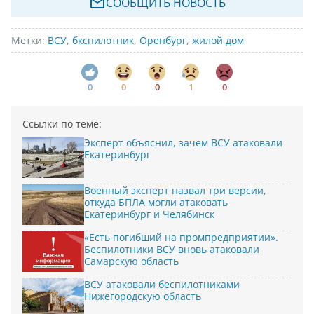
СООБЩИТЬ НОВОСТЬ
Метки:
ВСУ
,
бкспилотник
,
Оренбург
,
жилой дом
0
0
0
1
0
Ссылки по теме:
Эксперт объяснил, зачем ВСУ атаковали
Екатеринбург
Военный эксперт назвал три версии,
откуда БПЛА могли атаковать
Екатеринбург и Челябинск
«Есть погибший на промпредприятии».
Беспилотники ВСУ вновь атаковали
Самарскую область
ВСУ атаковали беспилотниками
Нижегородскую область