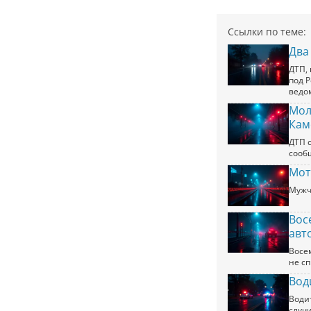
Ссылки по теме:
Два
ДТП, 
под 
ведо
Мол
Кам
ДТП 
сооб
Мот
Мужч
Вос
авт
Восе
не с
Вод
Води
случ