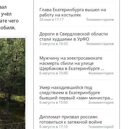
вал
Глава Екатеринбурга вышел на 
 учёл
работу на костылях
26 мая в 17:17
5
комментариев
ате чего
мобиля.
Дороги в Свердловской области 
стали худшими в УрФО
3 августа в 10:33
9
комментариев
Мужчину на электросамокате 
насмерть сбили на улице 
Щербакова в Екатеринбурге 
(ФОТО)
6 августа в 10:40
4
комментария
Умер находившийся под 
следствием в Екатеринбурге 
бывший первый «зам» министра 
ЖКХ Смирнова
6 августа в 15:00
2
комментария
Дипломат призвал россиян 
готовиться к затяжной войне
6 августа в 17:10
1
комментарий