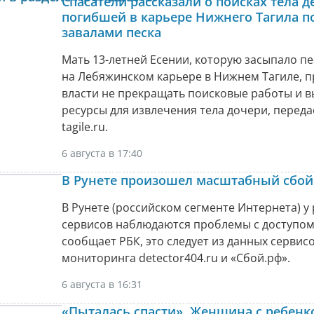
Спасатели рассказали о поисках тела д
погибшей в карьере Нижнего Тагила п
завалами песка
Мать 13-летней Есении, которую засыпало п
на Лебяжинском карьере в Нижнем Тагиле, п
власти не прекращать поисковые работы и 
ресурсы для извлечения тела дочери, передае
tagile.ru.
6 августа в 17:40
В Рунете произошел масштабный сбой
В Рунете (российском сегменте Интернета) у
сервисов наблюдаются проблемы с доступом
сообщает РБК, это следует из данных сервис
мониторинга detector404.ru и «Сбой.рф».
6 августа в 16:31
«Пыталась спасти». Женщина с ребенк