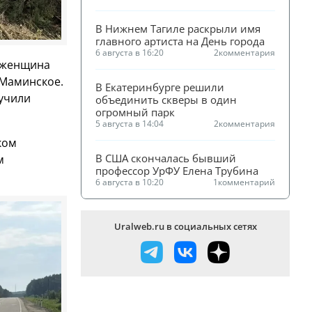
В Нижнем Тагиле раскрыли имя 
главного артиста на День города
6 августа в 16:20
2
комментария
я женщина
 Маминское.
В Екатеринбурге решили 
лучили
объединить скверы в один 
огромный парк
5 августа в 14:04
2
комментария
ком
В США скончалась бывший 
м
профессор УрФУ Елена Трубина
6 августа в 10:20
1
комментарий
Uralweb.ru в социальных сетях