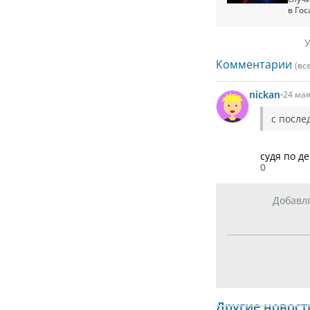
в Го
У
Комментарии
(вс
nickan
24 мая
с посл
судя по д
0
Добавл
Другие новост