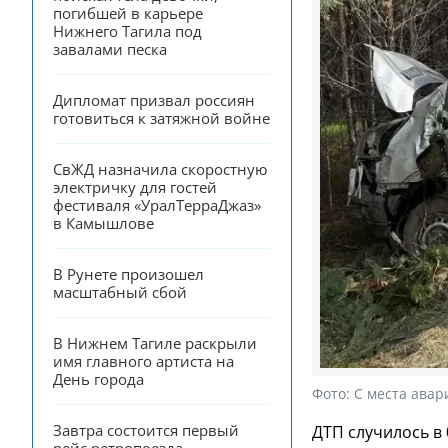
погибшей в карьере 
Нижнего Тагила под 
завалами песка
Дипломат призвал россиян 
готовиться к затяжной войне
СвЖД назначила скоростную 
электричку для гостей 
фестиваля «УралТерраДжаз» 
в Камышлове
В Рунете произошел 
масштабный сбой
В Нижнем Тагиле раскрыли 
имя главного артиста на 
День города
Фото:
С места авар
Завтра состоится первый 
ДТП случилось в 