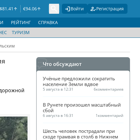
$
81.41
€
94.06
Войти
Регистрация
ГИ
РЕЙТИНГ
СПРАВКА
НЕС
ТУРИЗМ
альским
ия
Что обсуждают
Учёные предложили сократить 
население Земли вдвое
5 августа в 12:31
6
комментариев
 дорожной
В Рунете произошел масштабный 
сбой
6 августа в 16:31
1
комментарий
Шесть человек пострадали при 
сходе трамвая в столб в Нижнем 