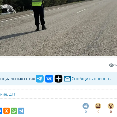
1
социальных сетях
Сообщить новость
ание
,
ДТП
0
0
0