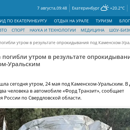
7 августа,
09:48
Екатеринбург
+20.2°C
ГИД ПО ЕКАТЕРИНБУРГУ
ОТДЫХ НА УРАЛЕ
ТУРИЗМ
БЛО
ВТО
СПОРТ
НАУКА И ТЕХНОЛОГИИ
МЕДИЦИНА
ШОУ-БИЗ
погибли утром в результате опрокидывания под Каменском-Ур
 погибли утром в результате опрокидыван
ом-Уральским
шла сегодня утром, 24 мая под Каменском-Уральским. В
два человека в автомобиле «Форд Транзит», сообщает
я России по Свердловской области.