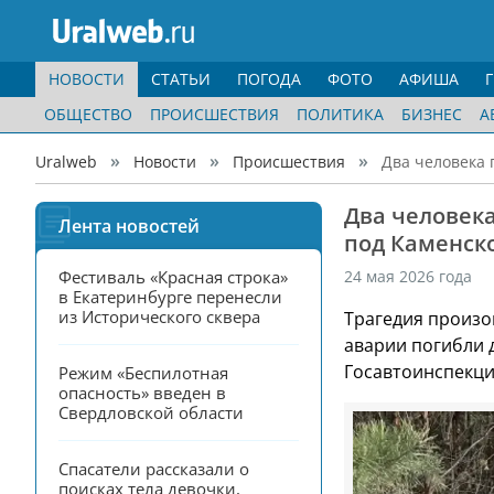
НОВОСТИ
СТАТЬИ
ПОГОДА
ФОТО
АФИША
ОБЩЕСТВО
ПРОИСШЕСТВИЯ
ПОЛИТИКА
БИЗНЕС
А
Uralweb
Новости
Происшествия
Два человека 
Два человека
Лента новостей
под Каменск
Фестиваль «Красная строка» 
24 мая 2026 года
в Екатеринбурге перенесли 
из Исторического сквера
Трагедия произо
аварии погибли 
Госавтоинспекци
Режим «Беспилотная 
опасность» введен в 
Свердловской области
Спасатели рассказали о 
поисках тела девочки, 