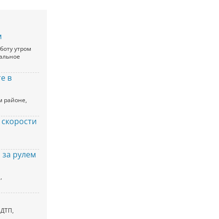
м
бботу утром
нальное
е в
м районе,
 скорости
 за рулем
,
 ДТП,