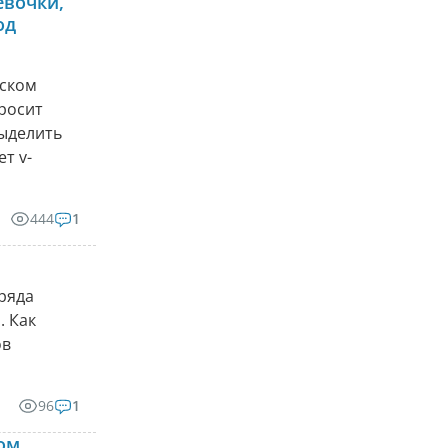
евочки,
од
еском
росит
выделить
т v-
444
1
 ряда
. Как
ов
96
1
ом