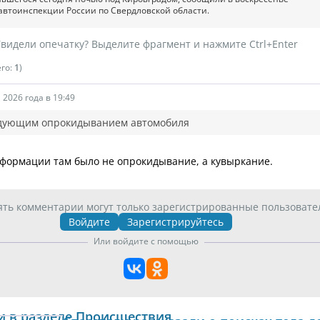
савтоинспекции России по Свердловской области.
видели опечатку? Выделите фрагмент и нажмите Ctrl+Enter
его:
1
)
 2026 года в 19:49
едующим опрокидыванием автомобиля
еформации там было не опрокидывание, а кувыркание.
ять комментарии могут только зарегистрированные пользовате
Войдите
Зарегистрируйтесь
Или войдите с помощью
и в разделе Происшествия