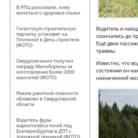
В РПЦ рассказали, кому 
молиться о здоровье кошки
Гигантскую строительную 
Водитель и нахо
перчатку установят на 
скончались до п
Плотинке в День строителя 
Ещё двое пассажи
(ФОТО)
травмы.
Свердловчанин получил 
Известно, что во
награду Минобороны за 
состоянии он на
изготовление более 2000 
масксетей (ФОТО)
назначенной экс
Режим ракетной опасности 
объявлен в Свердловской 
области
Водитель фуры 
маркетплейса погиб под 
Екатеринбургом в ДТП с 
дорожной техникой (ФОТО)