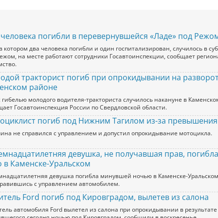
 человека погибли в перевернувшейся «Ладе» под Режо
в котором два человека погибли и один госпитализирован, случилось в су
Режом, на месте работают сотрудники Госавтоинспекции, сообщает регио
мство.
одой тракторист погиб при опрокидывании на разворот
енском районе
с гибелью молодого водителя-тракториста случилось накануне в Каменско
щает Госавтоинспекция России по Свердловской области.
оциклист погиб под Нижним Тагилом из-за превышения
ина не справился с управлением и допустил опрокидывание мотоцикла.
емнадцатилетняя девушка, не получавшая прав, погибла
о в Каменске-Уральском
мнадцатилетняя девушка погибла минувшей ночью в Каменске-Уральском
правившись с управлением автомобилем.
итель Ford погиб под Кировградом, вылетев из салона
тель автомобиля Ford вылетел из салона при опрокидывании в результате
ившегося сегодня ночью под Кировградом, сообщили в воскресенье