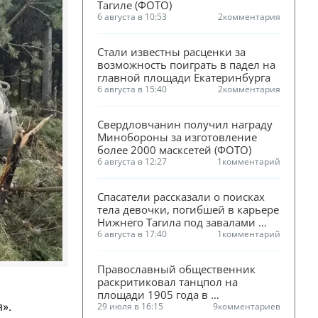
Тагиле (ФОТО)
6 августа в 10:53
2
комментария
Стали известны расценки за 
возможность поиграть в падел на 
главной площади Екатеринбурга
6 августа в 15:40
2
комментария
Свердловчанин получил награду 
Минобороны за изготовление 
более 2000 масксетей (ФОТО)
6 августа в 12:27
1
комментарий
Спасатели рассказали о поисках 
тела девочки, погибшей в карьере 
Нижнего Тагила под завалами 
песка
6 августа в 17:40
1
комментарий
Православный общественник 
раскритиковал танцпол на 
площади 1905 года в 
».
Екатеринбурге
29 июля в 16:15
9
комментариев