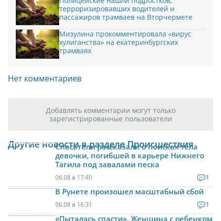
Полицейские нашли подростков,
терроризировавших водителей и
пассажиров трамваев на Вторчермете
Мизулина прокомментировала «вирус
хулиганства» на екатеринбургских
трамваях
Нет комментариев
Добавлять комментарии могут только
зарегистрированные пользователи
Другие новости в разделе Происшествия
Спасатели рассказали о поисках тела
девочки, погибшей в карьере Нижнего
Тагила под завалами песка
06.08 в 17:40
1
В Рунете произошел масштабный сбой
06.08 в 16:31
1
«Пыталась спасти». Женщина с ребенком