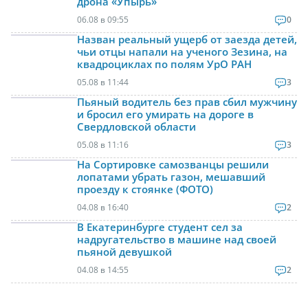
дрона «Упырь»
06.08 в 09:55
0
Назван реальный ущерб от заезда детей,
чьи отцы напали на ученого Зезина, на
квадроциклах по полям УрО РАН
05.08 в 11:44
3
Пьяный водитель без прав сбил мужчину
и бросил его умирать на дороге в
Свердловской области
05.08 в 11:16
3
На Сортировке самозванцы решили
лопатами убрать газон, мешавший
проезду к стоянке (ФОТО)
04.08 в 16:40
2
В Екатеринбурге студент сел за
надругательство в машине над своей
пьяной девушкой
04.08 в 14:55
2