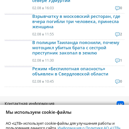
севере Удмуртии
02.08 в 16:03
0
Взрывчатку в московский ресторан, где
вчера погибли три человека, принесла
женщина
02.08 в 11:55
2
В полиции Таиланда пояснили, почему
мотоцикл убитых брата с сестрой
преступник закопал в землю
02.08 в 11:30
1
Режим «Беспилотная опасность»
объявлен в Свердловской области
02.08 в 10:45
0
Контактная информация
Реклама на Uralweb
Мы используем cookie-файлы
webmaster@uralweb.ru
АО «ЦТВ» использует cookie-файлы для улучшения работы и
пользования данного сайта.
Информация о Политике АО «ЦТВ»