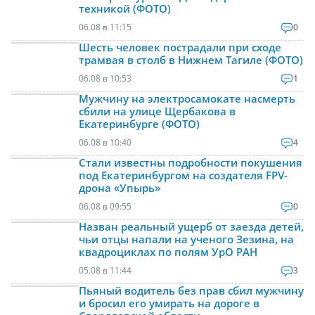
техникой (ФОТО)
06.08 в 11:15
0
Шесть человек пострадали при сходе
трамвая в столб в Нижнем Тагиле (ФОТО)
06.08 в 10:53
1
Мужчину на электросамокате насмерть
сбили на улице Щербакова в
Екатеринбурге (ФОТО)
06.08 в 10:40
4
Стали известны подробности покушения
под Екатеринбургом на создателя FPV-
дрона «Упырь»
06.08 в 09:55
0
Назван реальный ущерб от заезда детей,
чьи отцы напали на ученого Зезина, на
квадроциклах по полям УрО РАН
05.08 в 11:44
3
Пьяный водитель без прав сбил мужчину
и бросил его умирать на дороге в