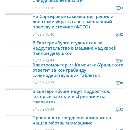
Свердловской области
05.08 в 11:16
3
На Сортировке самозванцы решили
лопатами убрать газон, мешавший
проезду к стоянке (ФОТО)
04.08 в 16:40
2
В Екатеринбурге студент сел за
надругательство в машине над своей
пьяной девушкой
04.08 в 14:55
2
Электромонтер из Каменска-Уральского
ответит за контрабанду
сильнодействующих таблеток
04.08 в 12:37
0
В Екатеринбурге ищут подростков,
которые заехали в «Гринвич» на
самокатах
04.08 в 09:44
2
Пропавшего свердловчанина жена
нашла мёртвым в машине