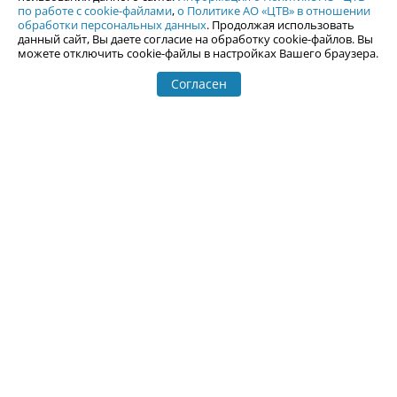
Новости Екатеринбурга
Афиша
по работе с cookie-файлами
,
о Политике АО «ЦТВ» в отношении
обработки персональных данных
. Продолжая использовать
Кино
Статьи
данный сайт, Вы даете согласие на обработку cookie-файлов. Вы
Телепрограмма
можете отключить cookie-файлы в настройках Вашего браузера.
Погода в Екатеринбурге
Гастроли
События Екатеринбурга
Почта
Согласен
Гид по Екатеринбургу
Туризм
Места
Путешествия
Город Е
Отдых на Урале
Фотоальбомы
Горнолыжные центры
Залить фотографии
Гид по Уралу
Рейтинг сайтов Урала
Каталог сайтов Урала
Добавить сайт
Справка
Курсы валют
Иноагенты
Сетевое издание Uralweb.ru (18+)