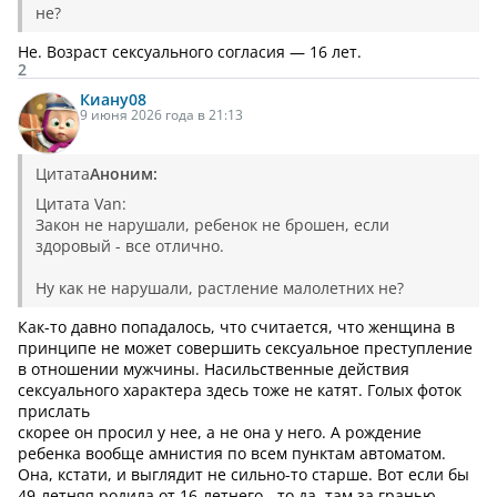
не?
Не. Возраст сексуального согласия — 16 лет.
2
Киану
08
9 июня 2026 года в 21:13
Цитата
Аноним:
Цитата Van:
Закон не нарушали, ребенок не брошен, если
здоровый - все отлично.
Ну как не нарушали, растление малолетних не?
Как-то давно попадалось, что считается, что женщина в
принципе не может совершить сексуальное преступление
в отношении мужчины. Насильственные действия
сексуального характера здесь тоже не катят. Голых фоток
прислать
скорее он просил у нее, а не она у него. А рождение
ребенка вообще амнистия по всем пунктам автоматом.
Она, кстати, и выглядит не сильно-то старше. Вот если бы
49-летняя родила от 16-летнего - то да, там за гранью.