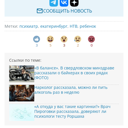
СООБЩИТЬ НОВОСТЬ
Метки:
психиатр
,
екатеринбург
,
НТВ
,
ребенок
3
5
3
2
0
Ссылки по теме:
«В балансе». В свердловском минздраве
рассказали о байкерах в своих рядах
(ФОТО)
Нарколог рассказала, можно ли пить
алкоголь раз в неделю
«А откуда у вас такие картинки?» Врач
Пироговки рассказала, доверяют ли
психологи тесту Роршаха