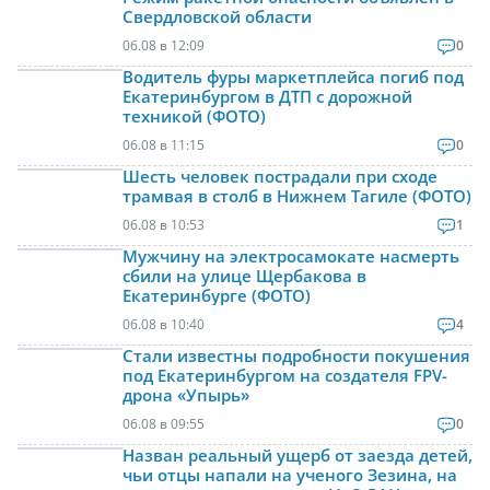
Свердловской области
06.08 в 12:09
0
Водитель фуры маркетплейса погиб под
Екатеринбургом в ДТП с дорожной
техникой (ФОТО)
06.08 в 11:15
0
Шесть человек пострадали при сходе
трамвая в столб в Нижнем Тагиле (ФОТО)
06.08 в 10:53
1
Мужчину на электросамокате насмерть
сбили на улице Щербакова в
Екатеринбурге (ФОТО)
06.08 в 10:40
4
Стали известны подробности покушения
под Екатеринбургом на создателя FPV-
дрона «Упырь»
06.08 в 09:55
0
Назван реальный ущерб от заезда детей,
чьи отцы напали на ученого Зезина, на