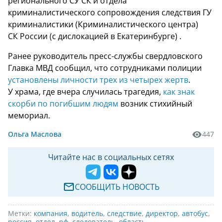
регионального СУ СК и отдела
криминалистического сопровождения следствия ГУ
криминалистики (Криминалистического центра)
СК России (с дислокацией в Екатеринбурге) .
Ранее руководитель пресс-службы свердловского
Главка МВД сообщил, что сотрудниками полиции
установлены личности трех из четырех жертв
.
У храма, где вчера случилась трагедия,
как знак
скорби по погибшим людям
возник стихийный
мемориал.
Ольга Маслова
447
Читайте нас в социальных сетях
СООБЩИТЬ НОВОСТЬ
Метки:
компания
,
водитель
,
следствие
,
директор
,
автобус
,
россия
,
отдел
,
рф
,
следователь
,
область