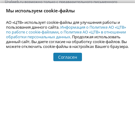
Uralweb.ru возможно только с предварительного письменного
согласия АО «ЦТВ».
Мы используем cookie-файлы
По вопросам размещения рекламы обращайтесь по тел.
+7 (912) 244-
87-87
,
adv@uralweb.ru
АО «ЦТВ» использует cookie-файлы для улучшения работы и
По вопросам размещения информации в разделе «Афиша»
пользования данного сайта.
Информация о Политике АО «ЦТВ»
afisha@uralweb.ru
по работе с cookie-файлами
,
о Политике АО «ЦТВ» в отношении
обработки персональных данных
. Продолжая использовать
Пользовательское соглашение на использование сайта
данный сайт, Вы даете согласие на обработку cookie-файлов. Вы
Политика АО «ЦТВ» в отношении обработки персональных данных
можете отключить cookie-файлы в настройках Вашего браузера.
Согласен
© 2006-
2026
Uralweb.ru
18+