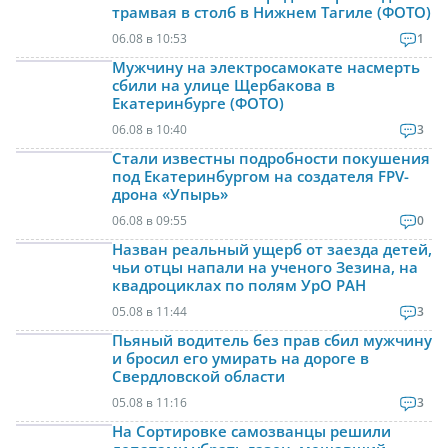
трамвая в столб в Нижнем Тагиле (ФОТО)
06.08 в 10:53
1
Мужчину на электросамокате насмерть
сбили на улице Щербакова в
Екатеринбурге (ФОТО)
06.08 в 10:40
3
Стали известны подробности покушения
под Екатеринбургом на создателя FPV-
дрона «Упырь»
06.08 в 09:55
0
Назван реальный ущерб от заезда детей,
чьи отцы напали на ученого Зезина, на
квадроциклах по полям УрО РАН
05.08 в 11:44
3
Пьяный водитель без прав сбил мужчину
и бросил его умирать на дороге в
Свердловской области
05.08 в 11:16
3
На Сортировке самозванцы решили