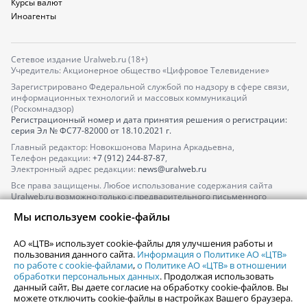
Курсы валют
Иноагенты
Сетевое издание Uralweb.ru (18+)
Учредитель: Акционерное общество «Цифровое Телевидение»
Зарегистрировано Федеральной службой по надзору в сфере связи,
информационных технологий и массовых коммуникаций
(Роскомнадзор)
Регистрационный номер и дата принятия решения о регистрации:
серия
Эл № ФС77-82000
от 18.10.2021 г.
Главный редактор: Новокшонова Марина Аркадьевна,
Телефон редакции:
+7 (912) 244-87-87
,
Электронный адрес редакции:
news@uralweb.ru
Все права защищены. Любое использование содержания сайта
Uralweb.ru возможно только с предварительного письменного
согласия АО «ЦТВ».
Мы используем cookie-файлы
По вопросам размещения рекламы обращайтесь по тел.
+7 (912) 244-
87-87
,
adv@uralweb.ru
АО «ЦТВ» использует cookie-файлы для улучшения работы и
По вопросам размещения информации в разделе «Афиша»
пользования данного сайта.
Информация о Политике АО «ЦТВ»
afisha@uralweb.ru
по работе с cookie-файлами
,
о Политике АО «ЦТВ» в отношении
обработки персональных данных
. Продолжая использовать
Пользовательское соглашение на использование сайта
данный сайт, Вы даете согласие на обработку cookie-файлов. Вы
Политика АО «ЦТВ» в отношении обработки персональных данных
можете отключить cookie-файлы в настройках Вашего браузера.