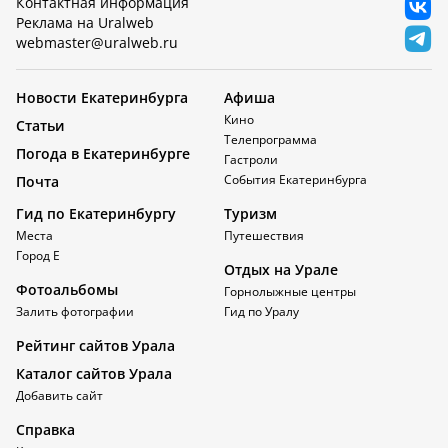
Контактная информация
Реклама на Uralweb
webmaster@uralweb.ru
Новости Екатеринбурга
Афиша
Кино
Статьи
Телепрограмма
Погода в Екатеринбурге
Гастроли
События Екатеринбурга
Почта
Гид по Екатеринбургу
Туризм
Места
Путешествия
Город Е
Отдых на Урале
Фотоальбомы
Горнолыжные центры
Залить фотографии
Гид по Уралу
Рейтинг сайтов Урала
Каталог сайтов Урала
Добавить сайт
Справка