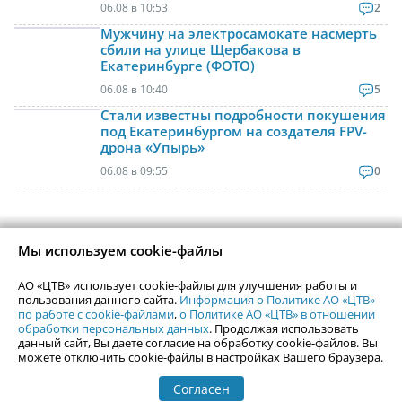
06.08 в 10:53
2
Мужчину на электросамокате насмерть
сбили на улице Щербакова в
Екатеринбурге (ФОТО)
06.08 в 10:40
5
Стали известны подробности покушения
под Екатеринбургом на создателя FPV-
дрона «Упырь»
06.08 в 09:55
0
Контактная информация
Мы используем cookie-файлы
Реклама на Uralweb
webmaster@uralweb.ru
АО «ЦТВ» использует cookie-файлы для улучшения работы и
пользования данного сайта.
Информация о Политике АО «ЦТВ»
по работе с cookie-файлами
,
о Политике АО «ЦТВ» в отношении
Новости Екатеринбурга
Афиша
обработки персональных данных
. Продолжая использовать
данный сайт, Вы даете согласие на обработку cookie-файлов. Вы
Кино
Статьи
можете отключить cookie-файлы в настройках Вашего браузера.
Телепрограмма
Погода в Екатеринбурге
Гастроли
Согласен
События Екатеринбурга
Почта