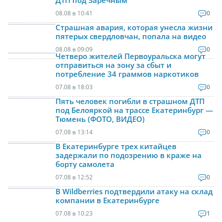
ДТП под Заречным
08.08 в 10:41
0
Страшная авария, которая унесла жизни
пятерых свердловчан, попала на видео
08.08 в 09:09
0
Четверо жителей Первоуральска могут
отправиться на зону за сбыт и
потребление 34 граммов наркотиков
07.08 в 18:03
0
Пять человек погибли в страшном ДТП
под Белояркой на трассе Екатеринбург —
Тюмень (ФОТО, ВИДЕО)
07.08 в 13:14
0
В Екатеринбурге трех китайцев
задержали по подозрению в краже на
борту самолета
07.08 в 12:52
0
В Wildberries подтвердили атаку на склад
компании в Екатеринбурге
07.08 в 10:23
1