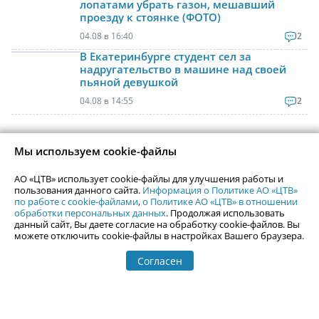
лопатами убрать газон, мешавший
проезду к стоянке (ФОТО)
04.08 в 16:40
2
В Екатеринбурге студент сел за
надругательство в машине над своей
пьяной девушкой
04.08 в 14:55
2
Мы используем cookie-файлы
Контактная информация
Реклама на Uralweb
АО «ЦТВ» использует cookie-файлы для улучшения работы и
webmaster@uralweb.ru
пользования данного сайта.
Информация о Политике АО «ЦТВ»
по работе с cookie-файлами
,
о Политике АО «ЦТВ» в отношении
обработки персональных данных
. Продолжая использовать
Новости Екатеринбурга
Афиша
данный сайт, Вы даете согласие на обработку cookie-файлов. Вы
можете отключить cookie-файлы в настройках Вашего браузера.
Кино
Статьи
Телепрограмма
Согласен
Погода в Екатеринбурге
Гастроли
События Екатеринбурга
Почта
Гид по Екатеринбургу
Туризм