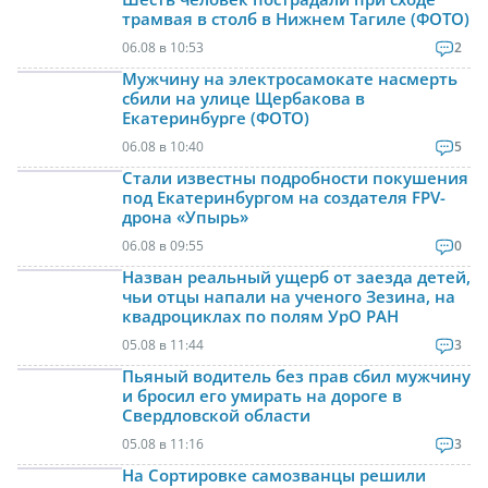
трамвая в столб в Нижнем Тагиле (ФОТО)
06.08 в 10:53
2
Мужчину на электросамокате насмерть
сбили на улице Щербакова в
Екатеринбурге (ФОТО)
06.08 в 10:40
5
Стали известны подробности покушения
под Екатеринбургом на создателя FPV-
дрона «Упырь»
06.08 в 09:55
0
Назван реальный ущерб от заезда детей,
чьи отцы напали на ученого Зезина, на
квадроциклах по полям УрО РАН
05.08 в 11:44
3
Пьяный водитель без прав сбил мужчину
и бросил его умирать на дороге в
Свердловской области
05.08 в 11:16
3
На Сортировке самозванцы решили