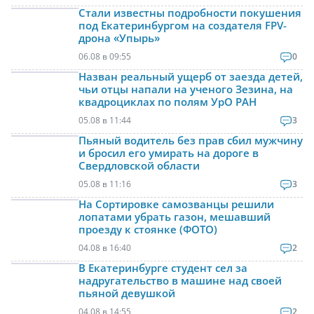
Стали известны подробности покушения
под Екатеринбургом на создателя FPV-
дрона «Упырь»
06.08 в 09:55
0
Назван реальный ущерб от заезда детей,
чьи отцы напали на ученого Зезина, на
квадроциклах по полям УрО РАН
05.08 в 11:44
3
Пьяный водитель без прав сбил мужчину
и бросил его умирать на дороге в
Свердловской области
05.08 в 11:16
3
На Сортировке самозванцы решили
лопатами убрать газон, мешавший
проезду к стоянке (ФОТО)
04.08 в 16:40
2
В Екатеринбурге студент сел за
надругательство в машине над своей
пьяной девушкой
04.08 в 14:55
2