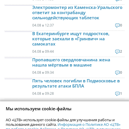
Электромонтер из Каменска-Уральского
ответит за контрабанду
сильнодействующих таблеток
04.08 в 12:37
0
В Екатеринбурге ищут подростков,
которые заехали в «Гринвич» на
самокатах
04.08 в 09:44
2
Пропавшего свердловчанина жена
нашла мёртвым в машине
04.08 в 09:34
0
Пять человек погибли в Подмосковье в
результате атаки БПЛА
04.08 в 09:28
1
Мы используем cookie-файлы
Контактная информация
АО «ЦТВ» использует cookie-файлы для улучшения работы и
Реклама на Uralweb
пользования данного сайта.
Информация о Политике АО «ЦТВ»
webmaster@uralweb.ru